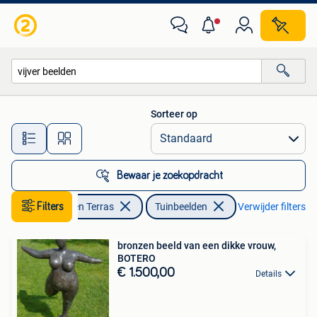
Tuinbeelden
Sorteer op
Alle afstanden…
Bewaar je zoekopdracht
Filters
Tuin en Terras
Tuinbeelden
Verwijder filters
bronzen beeld van een dikke vrouw,
BOTERO
€ 1.500,00
Details