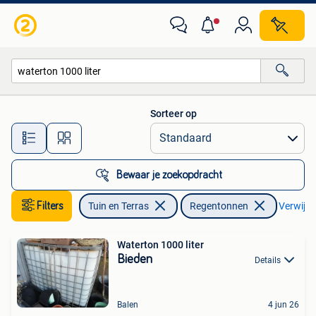
Regentonnen
Sorteer op
Alle afstanden…
Bewaar je zoekopdracht
Filters
Tuin en Terras
Regentonnen
Verwijder
Waterton 1000 liter
Bieden
Details
Balen
4 jun 26