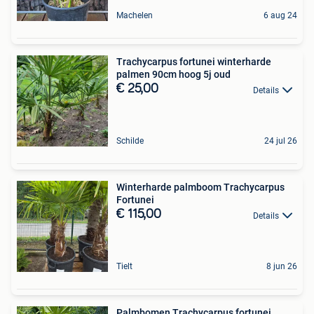
Machelen
6 aug 24
Trachycarpus fortunei winterharde
palmen 90cm hoog 5j oud
€ 25,00
Details
Schilde
24 jul 26
Winterharde palmboom Trachycarpus
Fortunei
€ 115,00
Details
Tielt
8 jun 26
Palmbomen Trachycarpus fortunei.