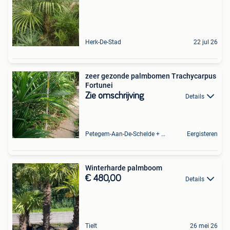
Herk-De-Stad
22 jul 26
zeer gezonde palmbomen Trachycarpus
Fortunei
Zie omschrijving
Details
Petegem-Aan-De-Schelde + Deel Van Oudenaarde
Eergisteren
Winterharde palmboom
€ 480,00
Details
Tielt
26 mei 26