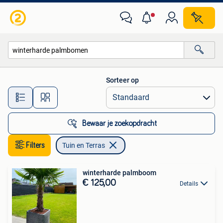
Tuin en Terras
Sorteer op
Alle afstanden…
Bewaar je zoekopdracht
Filters
Tuin en Terras
winterharde palmboom
€ 125,00
Details