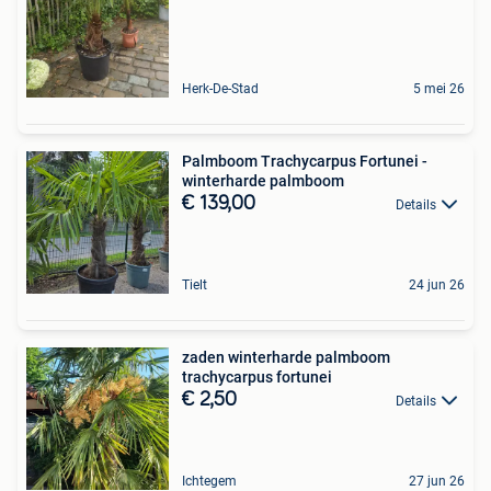
Herk-De-Stad
5 mei 26
Palmboom Trachycarpus Fortunei -
winterharde palmboom
€ 139,00
Details
Tielt
24 jun 26
zaden winterharde palmboom
trachycarpus fortunei
€ 2,50
Details
Ichtegem
27 jun 26