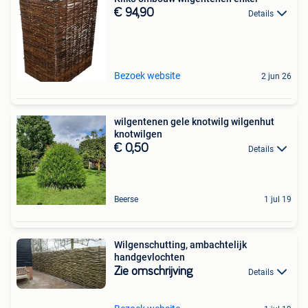
€ 94,90
Details
Bezoek website
2 jun 26
wilgentenen gele knotwilg wilgenhut
knotwilgen
€ 0,50
Details
Beerse
1 jul 19
Wilgenschutting, ambachtelijk
handgevlochten
Zie omschrijving
Details