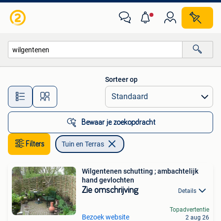
Tuin en Terras
Sorteer op
Alle afstanden…
Bewaar je zoekopdracht
Filters
Tuin en Terras
Wilgentenen schutting ; ambachtelijk
hand gevlochten
Zie omschrijving
Details
Topadvertentie
Bezoek website
2 aug 26