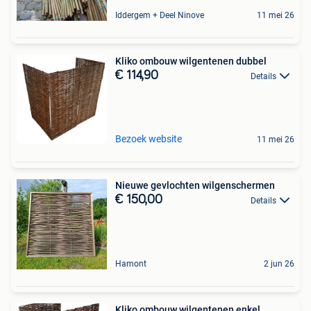
Iddergem + Deel Ninove
11 mei 26
Kliko ombouw wilgentenen dubbel
€ 114,90
Details
Bezoek website
11 mei 26
Nieuwe gevlochten wilgenschermen
€ 150,00
Details
Hamont
2 jun 26
Kliko ombouw wilgentenen enkel