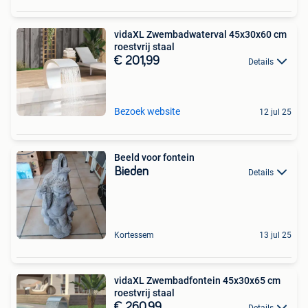
vidaXL Zwembadwaterval 45x30x60 cm
roestvrij staal
€ 201,99
Details
Bezoek website
12 jul 25
Beeld voor fontein
Bieden
Details
Kortessem
13 jul 25
vidaXL Zwembadfontein 45x30x65 cm
roestvrij staal
€ 260,99