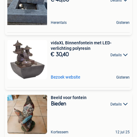
€ 40,00
Details
Herentals
Gisteren
vidaXL Binnenfontein met LED-
verlichting polyresin
€ 30,40
Details
Bezoek website
Gisteren
Beeld voor fontein
Bieden
Details
Kortessem
12 jul 25