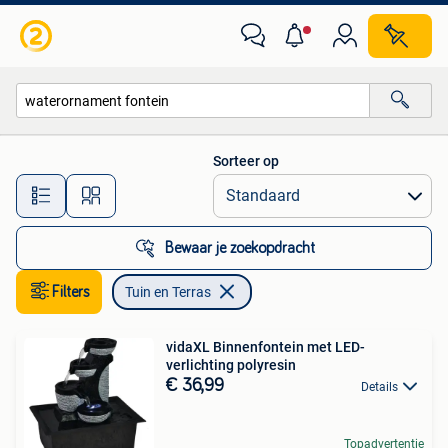
Tuin en Terras
Sorteer op
Alle afstanden…
Bewaar je zoekopdracht
Filters
Tuin en Terras
vidaXL Binnenfontein met LED-
verlichting polyresin
€ 36,99
Details
Topadvertentie