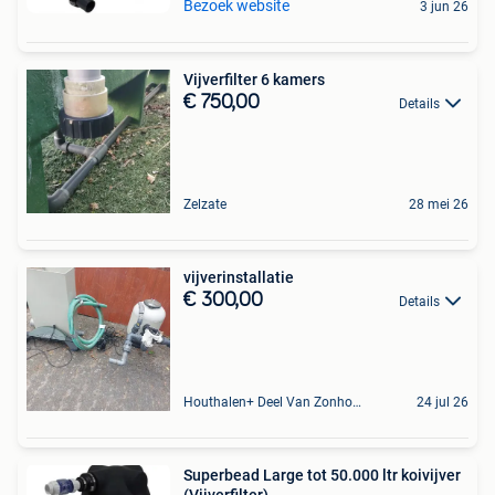
Bezoek website
3 jun 26
Vijverfilter 6 kamers
€ 750,00
Details
Zelzate
28 mei 26
vijverinstallatie
€ 300,00
Details
Houthalen+ Deel Van Zonhoven En Zolder
24 jul 26
Superbead Large tot 50.000 ltr koivijver
(Vijverfilter)