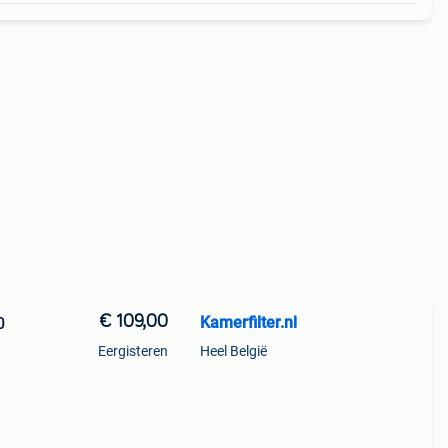
€ 109,00
Kamerfilter.nl
0
Eergisteren
Heel België
ij u
 voor