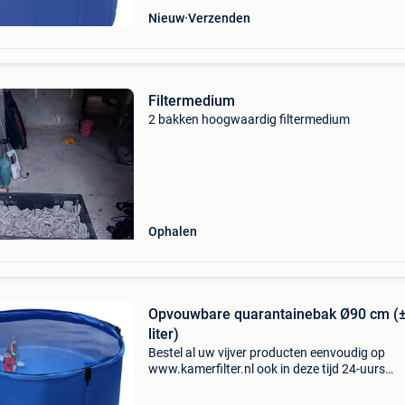
Nieuw
Verzenden
Filtermedium
2 bakken hoogwaardig filtermedium
Ophalen
Opvouwbare quarantainebak Ø90 cm (
liter)
Bestel al uw vijver producten eenvoudig op
www.kamerfilter.nl ook in deze tijd 24-uurs
levering*, voor 16.30 Uur besteld is morgen al b
afgeleverd! Gratis verzending & op werkdagen