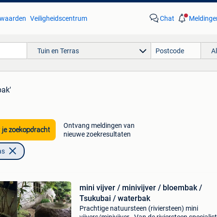
waarden
Veiligheidscentrum
Chat
Meldinge
Tuin en Terras
A
bak'
Ontvang meldingen van
 je zoekopdracht
nieuwe zoekresultaten
as
mini vijver / minivijver / bloembak /
Tsukubai / waterbak
Prachtige natuursteen (riviersteen) mini