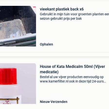
vieekant plastiek back x6
Gebruikt in mijn tuin voor groenten planten ee
seizon gebruikt prijs per bak
Ophalen
House of Kata Medicalm 50ml (Vijver
medicatie)
Bestel al uw vijver producten eenvoudig op
www.kamerfilter.nl ook in deze tijd 24-uurs
levering*, voor 16.30 Uur besteld is morgen al b
afgeleverd! Op werkdagen voor 17:00 uur best
zelfde dag
Nieuw
Verzenden