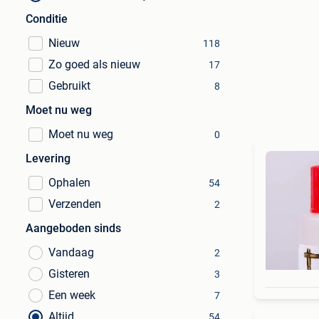
Conditie
Nieuw
118
Zo goed als nieuw
17
Gebruikt
8
Moet nu weg
Moet nu weg
0
Levering
Ophalen
54
Verzenden
2
Aangeboden sinds
Vandaag
2
Gisteren
3
Een week
7
Altijd
54