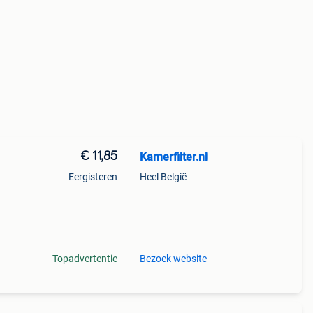
€ 11,85
Kamerfilter.nl
Eergisteren
Heel België
ij u
eld,
Topadvertentie
Bezoek website