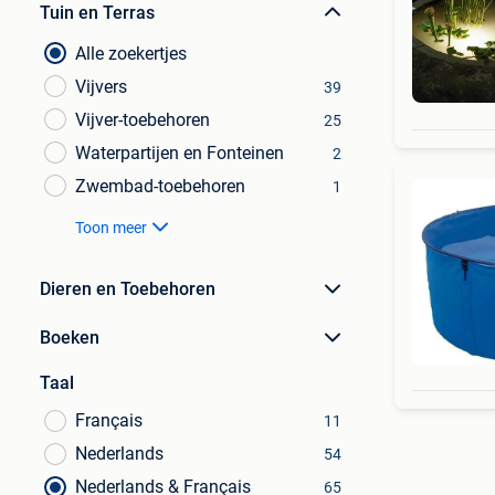
Tuin en Terras
Alle zoekertjes
Vijvers
39
Vijver-toebehoren
25
Waterpartijen en Fonteinen
2
Zwembad-toebehoren
1
Toon meer
Dieren en Toebehoren
Boeken
Taal
Français
11
Nederlands
54
Nederlands & Français
65