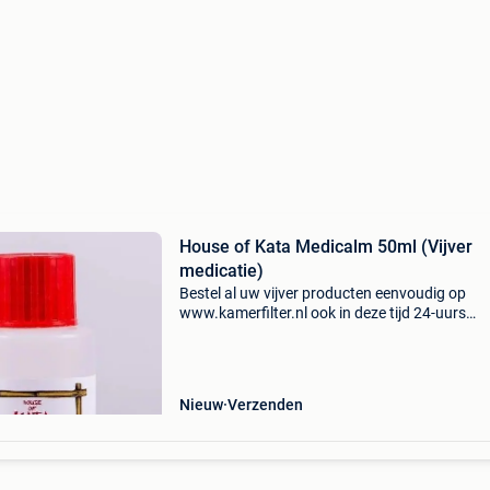
House of Kata Medicalm 50ml (Vijver
medicatie)
Bestel al uw vijver producten eenvoudig op
www.kamerfilter.nl ook in deze tijd 24-uurs
levering*, voor 16.30 Uur besteld is morgen al b
afgeleverd! Op werkdagen voor 17:00 uur best
zelfde dag
Nieuw
Verzenden