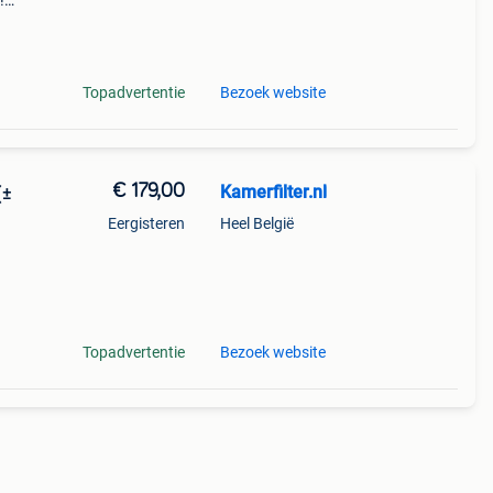
!
en of
Topadvertentie
Bezoek website
€ 179,00
Kamerfilter.nl
Eergisteren
Heel België
ij u
 voor
Topadvertentie
Bezoek website