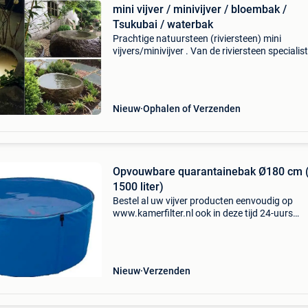
mini vijver / minivijver / bloembak /
Tsukubai / waterbak
Prachtige natuursteen (riviersteen) mini
vijvers/minivijver . Van de riviersteen specialist
Grootste voorraad van nederland! Ideaal als
minivijver, bloembak, japanse tsukubai, paard
honden drink
Nieuw
Ophalen of Verzenden
Opvouwbare quarantainebak Ø180 cm (±
1500 liter)
Bestel al uw vijver producten eenvoudig op
www.kamerfilter.nl ook in deze tijd 24-uurs
levering*, voor 16.30 Uur besteld is morgen al b
afgeleverd! Gratis verzending & op werkdagen
17:00
Nieuw
Verzenden