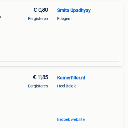
€ 0,80
Smita Upadhyay
n
Eergisteren
Edegem
€ 11,85
Kamerfilter.nl
Eergisteren
Heel België
ij u
eld,
Bezoek website