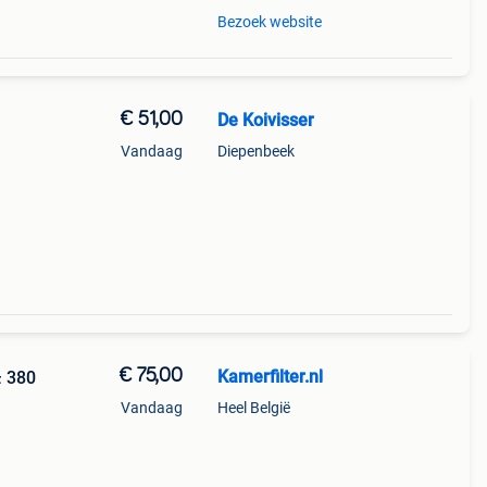
Bezoek website
€ 51,00
De Koivisser
Vandaag
Diepenbeek
€ 75,00
Kamerfilter.nl
± 380
Vandaag
Heel België
ij u
 voor