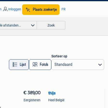
n
Inloggen
FR
Plaats zoekertje
lle afstanden…
Zoek
Sorteer op
Lijst
Foto’s
€ 389,00
thijs
Eergisteren
Heel België