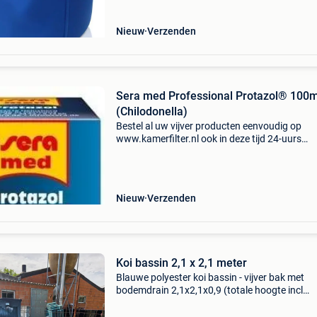
17:00
Nieuw
Verzenden
Sera med Professional Protazol® 100m
(Chilodonella)
Bestel al uw vijver producten eenvoudig op
www.kamerfilter.nl ook in deze tijd 24-uurs
levering*, voor 16.30 Uur besteld is morgen al b
afgeleverd! Gratis verzending & op werkdagen
17:00
Nieuw
Verzenden
Koi bassin 2,1 x 2,1 meter
Blauwe polyester koi bassin - vijver bak met
bodemdrain 2,1x2,1x0,9 (totale hoogte incl
bodemdrain 1,15m)