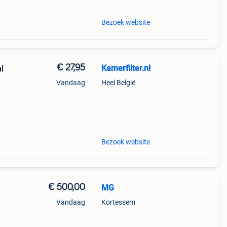
Bezoek website
€ 27,95
Kamerfilter.nl
l
Vandaag
Heel België
ij u
 voor
Bezoek website
€ 500,00
MG
Vandaag
Kortessem