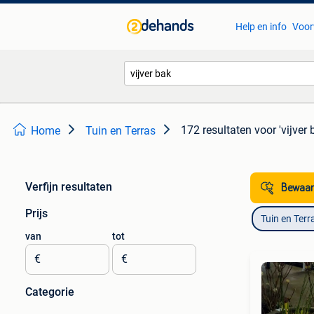
Help en info
Voor
172 resultaten
voor 'vijver 
Home
Tuin en Terras
Verfijn resultaten
Bewaar
Prijs
Tuin en Terr
van
tot
€
€
Categorie