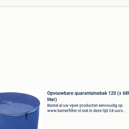
Opvouwbare quarantainebak 120 (± 68
liter)
Bestel al uw vijver producten eenvoudig op
www.kamerfilter.nl ook in deze tijd 24-uurs
levering*, voor 16.30 Uur besteld is morgen al b
afgeleverd! Gratis verzending & op werkdagen
17:00