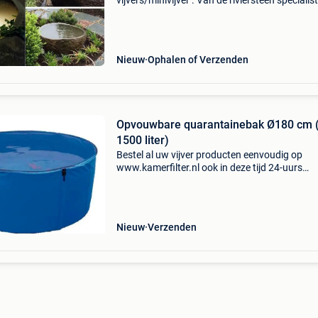
vijvers/minivijver . Van de riviersteen specialist
Grootste voorraad van nederland! Ideaal als
minivijver, bloembak, japanse tsukubai, paard
honden drink
Nieuw
Ophalen of Verzenden
Opvouwbare quarantainebak Ø180 cm (±
1500 liter)
Bestel al uw vijver producten eenvoudig op
www.kamerfilter.nl ook in deze tijd 24-uurs
levering*, voor 16.30 Uur besteld is morgen al b
afgeleverd! Gratis verzending & op werkdagen
17:00
Nieuw
Verzenden