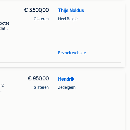
€ 3.600,00
Thijs Noldus
Gisteren
Heel België
rootte
mdat
jk
Bezoek website
€ 950,00
Hendrik
n 2
Gisteren
Zedelgem
 230
 =