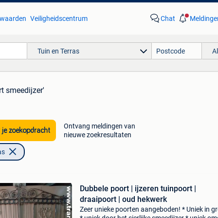
waarden
Veiligheidscentrum
Chat
Meldinge
Tuin en Terras
A
rt smeedijzer'
Ontvang meldingen van
 je zoekopdracht
nieuwe zoekresultaten
as
Dubbele poort | ijzeren tuinpoort |
draaipoort | oud hekwerk
Zeer unieke poorten aangeboden! * Uniek in g