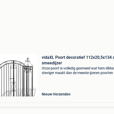
vidaXL Poort decoratief 112x20,5x134
smeedijzer
Onze poort is volledig gesmeed wat hem dikke
steviger maakt dan de meeste ijzeren poorten
markt. Deze tuinpoort wordt volledig
ondergedompeld in een galvaniserende vloeist
daarna gepoed
Nieuw
Verzenden