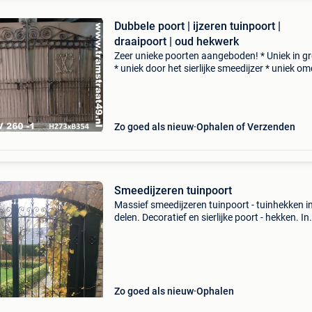
Dubbele poort | ijzeren tuinpoort |
draaipoort | oud hekwerk
Zeer unieke poorten aangeboden! * Uniek in g
* uniek door het sierlijke smeedijzer * uniek o
ze allemaal nog een extra inlooppoort in het
hekwerk hebben * uniek omdat er daadwerkeli
maar é
Zo goed als nieuw
Ophalen of Verzenden
Smeedijzeren tuinpoort
Massief smeedijzeren tuinpoort - tuinhekken i
delen. Decoratief en sierlijke poort - hekken. In
perfecte staat. Afmetingen : hoogte midden =
cm - hoogte zijkanten = 210 cm. Breedte poort
185
Zo goed als nieuw
Ophalen