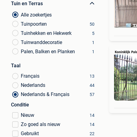
Tuin en Terras
Alle zoekertjes
Tuinpoorten
50
Tuinhekken en Hekwerk
5
Tuinwanddecoratie
1
Palen, Balken en Planken
1
Taal
Français
13
Nederlands
44
Nederlands & Français
57
Conditie
Nieuw
14
Zo goed als nieuw
14
Gebruikt
22