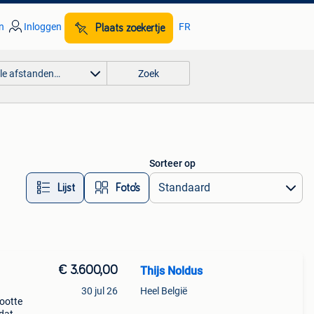
n
Inloggen
FR
Plaats zoekertje
lle afstanden…
Zoek
Sorteer op
Lijst
Foto’s
€ 3.600,00
Thijs Noldus
30 jul 26
Heel België
rootte