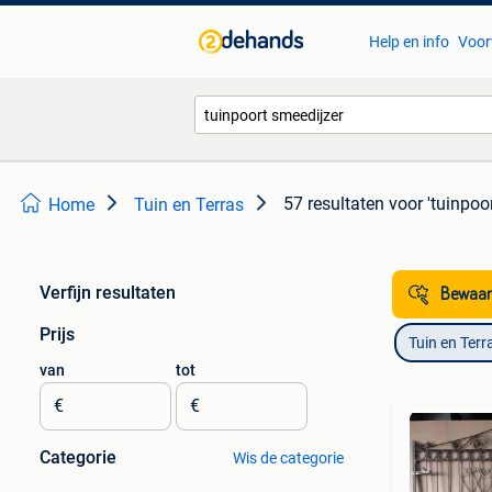
Help en info
Voor
57 resultaten
voor 'tuinpoo
Home
Tuin en Terras
Verfijn resultaten
Bewaar
Prijs
Tuin en Terr
van
tot
€
€
Categorie
Wis de categorie