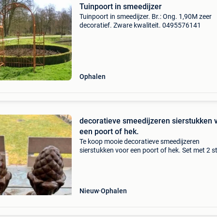
Tuinpoort in smeedijzer
Tuinpoort in smeedijzer. Br.: Ong. 1,90M zeer
decoratief. Zware kwaliteit. 0495576141
Ophalen
decoratieve smeedijzeren sierstukken 
een poort of hek.
Te koop mooie decoratieve smeedijzeren
sierstukken voor een poort of hek. Set met 2 s
dennenappel knoppen + sierkrullen + haken. I
voor tuinpoort, hekwerk of decoratie. Laatste
set be
Nieuw
Ophalen