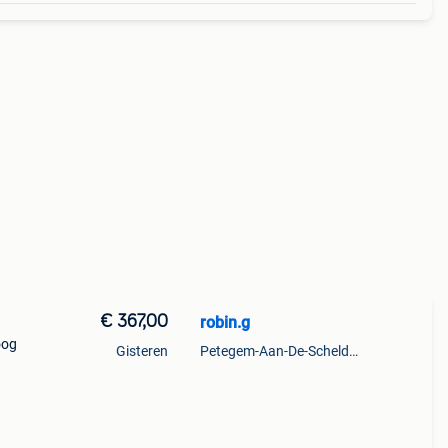
€ 367,00
robin.g
oog
Gisteren
Petegem-Aan-De-Schelde + Deel Van Oudenaarde