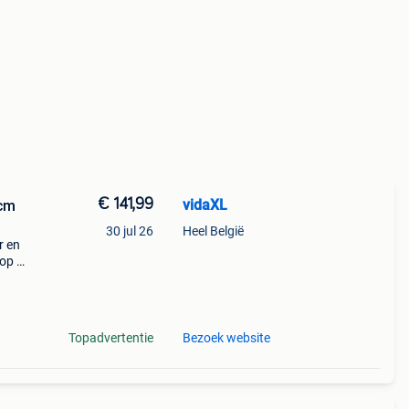
€ 141,99
vidaXL
 cm
30 jul 26
Heel België
r en
 op de
of en
Topadvertentie
Bezoek website