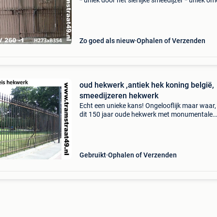
* uniek door het sierlijke smeedijzer * uniek o
ze allemaal nog een extra inlooppoort in het
hekwerk hebben * uniek omdat er daadwerkeli
maar é
Zo goed als nieuw
Ophalen of Verzenden
oud hekwerk ,antiek hek koning belgië,
smeedijzeren hekwerk
Echt een unieke kans! Ongelooflijk maar waar,
dit 150 jaar oude hekwerk met monumentale
waarde is vrijgekomen! Dit hekwerk van 300 m
lang bieden wij te koop aan. Het is het originel
hekwerk d
Gebruikt
Ophalen of Verzenden