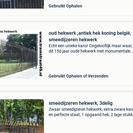
Gebruikt
Ophalen
oud hekwerk ,antiek hek koning belgië,
smeedijzeren hekwerk
Echt een unieke kans! Ongelooflijk maar waar,
dit 150 jaar oude hekwerk met monumentale
waarde is vrijgekomen! Dit hekwerk van 300 m
lang bieden wij te koop aan. Het is het originel
hekwerk d
Gebruikt
Ophalen of Verzenden
smeedijzeren hekwerk, 3delig
Zwaar smeedijzeren hekwerk, extra zware kwal
en perfecte staat, 1 opgaand hek, 2 lage stuk