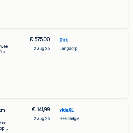
€ 575,00
Dirk
 Twee
2 aug 26
Langdorp
60 cm
€ 141,99
vidaXL
 cm
2 aug 26
Heel België
r en
 op de