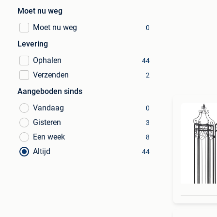
Moet nu weg
Moet nu weg
0
Levering
Ophalen
44
Verzenden
2
Aangeboden sinds
Vandaag
0
Gisteren
3
Een week
8
Altijd
44