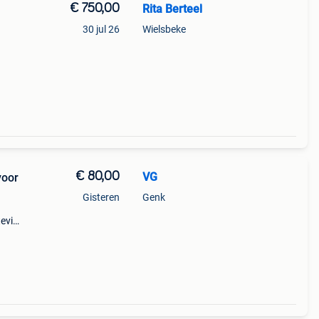
€ 750,00
Rita Berteel
30 jul 26
Wielsbeke
€ 80,00
VG
voor
Gisteren
Genk
tevige
deaal
 stuks