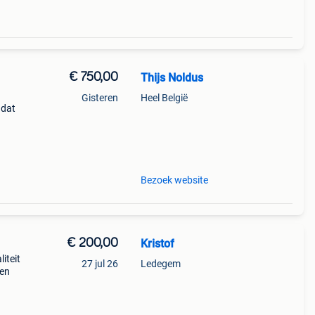
€ 750,00
Thijs Noldus
Gisteren
Heel België
 dat
eter
e
Bezoek website
€ 200,00
Kristof
iteit
27 jul 26
Ledegem
ken