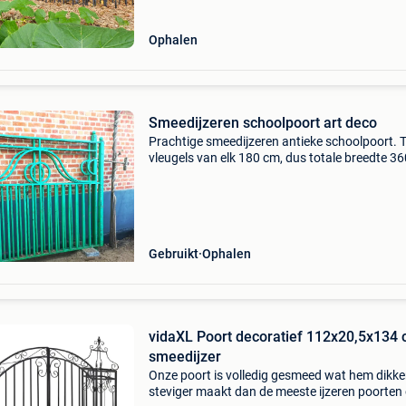
Ophalen
Smeedijzeren schoolpoort art deco
Prachtige smeedijzeren antieke schoolpoort.
vleugels van elk 180 cm, dus totale breedte 3
hoogte centraal ongeveer 145 cm hoogte aan
buitenzijdes ongeveer 155 cm.
Gebruikt
Ophalen
vidaXL Poort decoratief 112x20,5x134
smeedijzer
Onze poort is volledig gesmeed wat hem dikke
steviger maakt dan de meeste ijzeren poorten