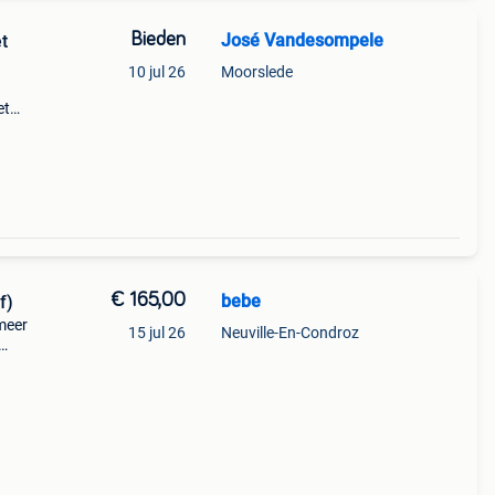
Bieden
José Vandesompele
t
10 jul 26
Moorslede
et
ng
€ 165,00
bebe
f)
meer
15 jul 26
Neuville-En-Condroz