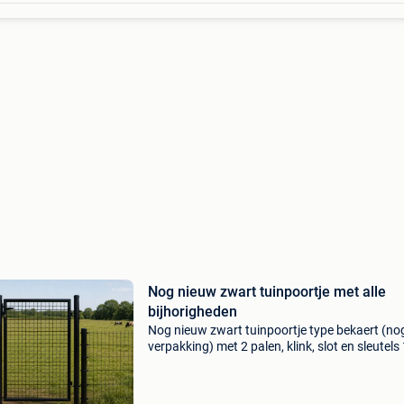
Nog nieuw zwart tuinpoortje met alle
bijhorigheden
Nog nieuw zwart tuinpoortje type bekaert (nog
verpakking) met 2 palen, klink, slot en sleutel
x 100b wegens verandering van plannen en m
poortje nodig 200€ vaste prijs ophalen te we