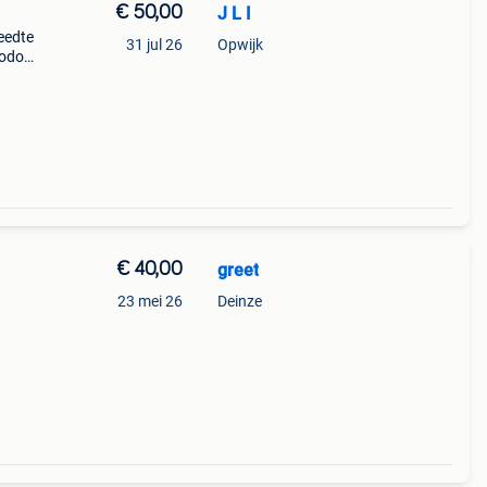
€ 50,00
J L I
eedte
31 jul 26
Opwijk
odo -
€ 40,00
greet
23 mei 26
Deinze