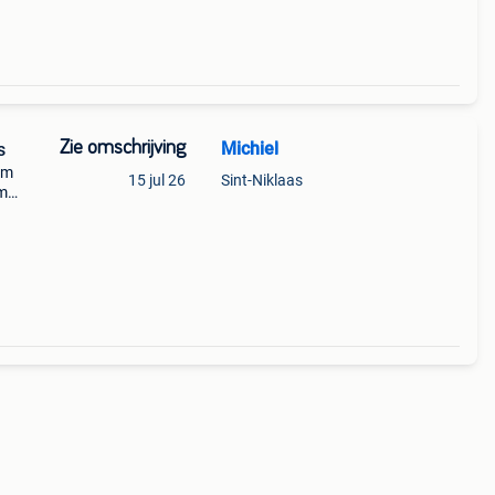
Zie omschrijving
Michiel
s
cm
15 jul 26
Sint-Niklaas
cm
. 42Mm