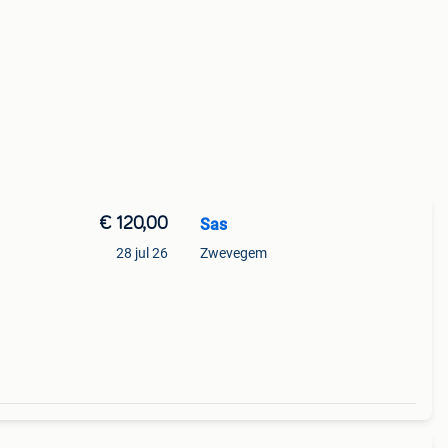
€ 120,00
Sas
28 jul 26
Zwevegem