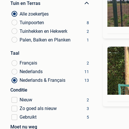
Tuin en Terras
Alle zoekertjes
Tuinpoorten
8
Tuinhekken en Hekwerk
2
Palen, Balken en Planken
1
Taal
Français
2
Nederlands
11
Nederlands & Français
13
Conditie
Nieuw
2
Zo goed als nieuw
3
Gebruikt
5
Moet nu weg