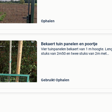
Ophalen
Bekaert tuin panelen en poortje
Vier tuinpanelen bekaert van 1 m hoogte. Leng
stuks van 2m50 en twee stuks van 2m met
bijhorende steunpalen. 20€ per paneel. Tuinpo
metaal 85 x 95 cm
Gebruikt
Ophalen