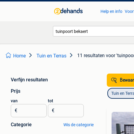
Help en info
Voor
11 resultaten
voor 'tuinpoor
Home
Tuin en Terras
Verfijn resultaten
Bewaar
Prijs
Tuin en Terr
van
tot
€
€
Categorie
Wis de categorie