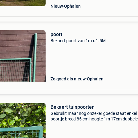
Nieuw
Ophalen
poort
Bekaert poort van 1m x 1.5M
Zo goed als nieuw
Ophalen
Bekaert tuinpoorten
Gebruikt maar nog onzeker goede staat enkel
poortje breed 85 cm hoogte 1m 17cm dubbele
poort enkel 1m 40 cm total breedte 2 m 80 cm
hoogte 1 m 17cm bevestiging haken en palen z
bij