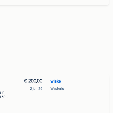
€ 200,00
wiske
2 jun 26
Westerlo
 in
s 150h
aar 1