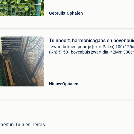
Gebruikt
Ophalen
Tuinpoort, harmonicagaas en bovenbui
- zwart bekaert poortje (excl. Palen) 100x125
(lxh) €150 - bovenbuis zwart dia. 42Mm 300
lang 2 stuks €12/stuk - bovenbuis zwart dia
500cm lang 2 stuks €17/stuk - bovenbuis gr
Nieuw
Ophalen
aert in Tuin en Terras