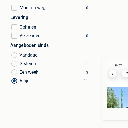
Moet nu weg
0
Levering
Ophalen
11
Verzenden
0
Aangeboden sinds
Vandaag
1
Gisteren
1
Een week
3
Altijd
11