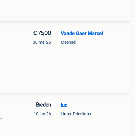
€ 75,00
Vande Gaer Marcel
30 mei 26
Meensel
Bieden
luc
10 jun 26
Linter-Drieslinter
ijn er