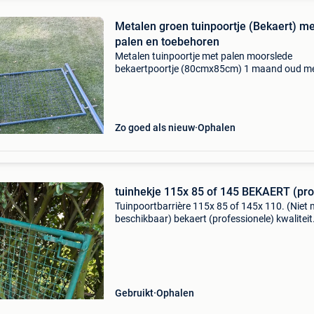
Metalen groen tuinpoortje (Bekaert) me
palen en toebehoren
Metalen tuinpoortje met palen moorslede
bekaertpoortje (80cmx85cm) 1 maand oud m
bijhorende palen (1,20m) 5 palen giardino
(40mmx1,50m lang) gratis 15 m draadafsluiti
prijs : 75 €
Zo goed als nieuw
Ophalen
tuinhekje 115x 85 of 145 BEKAERT (pro
Tuinpoortbarrière 115x 85 of 145x 110. (Niet 
beschikbaar) bekaert (professionele) kwaliteit
gebruikt (geen ijzerhandel om belachelijke
aanbiedingen te vermijden) bekaert is een
professioneel merk
Gebruikt
Ophalen