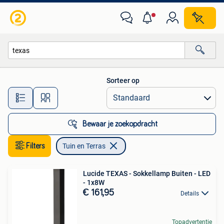
Tuin en Terras
Sorteer op
Alle afstanden…
Bewaar je zoekopdracht
Filters
Tuin en Terras
Lucide TEXAS - Sokkellamp Buiten - LED
- 1x8W
€ 161,95
Details
Topadvertentie