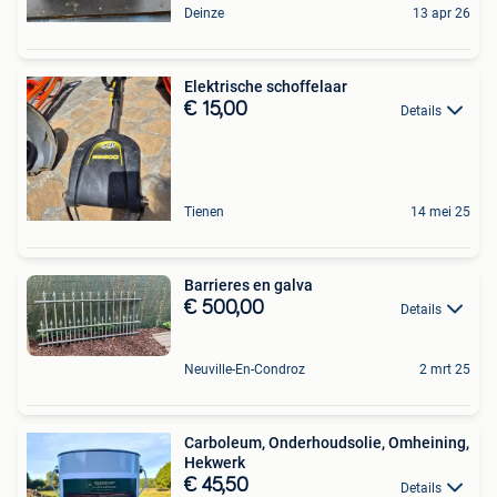
Deinze
13 apr 26
Elektrische schoffelaar
€ 15,00
Details
Tienen
14 mei 25
Barrieres en galva
€ 500,00
Details
Neuville-En-Condroz
2 mrt 25
Carboleum, Onderhoudsolie, Omheining,
Hekwerk
€ 45,50
Details