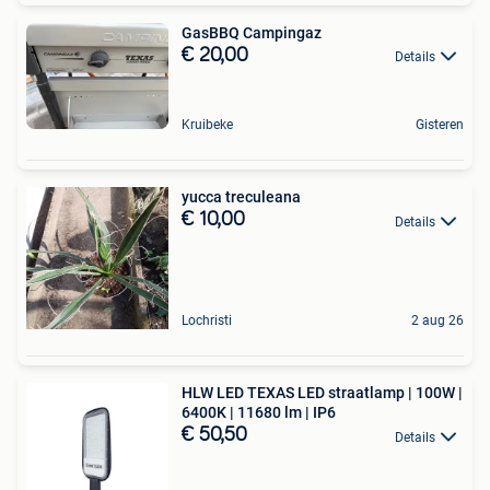
GasBBQ Campingaz
€ 20,00
Details
Kruibeke
Gisteren
yucca treculeana
€ 10,00
Details
Lochristi
2 aug 26
HLW LED TEXAS LED straatlamp | 100W |
6400K | 11680 lm | IP6
€ 50,50
Details