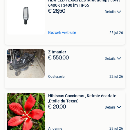
HLW LED TEXAS LED straatlamp | 30W |
6400K | 3400 lm | IP65
€ 28,50
Details
Bezoek website
25 jul 26
Zitmaaier
€ 550,00
Details
Oosterzele
22 jul 26
Hibiscus Coccineus , Ketmie écarlate
,Étoile du Texas)
€ 20,00
Details
Andenne
29 jul 26