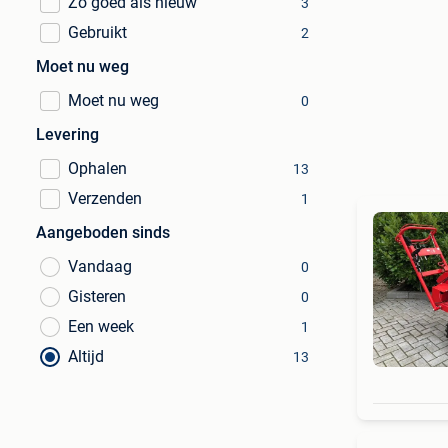
Zo goed als nieuw
3
Gebruikt
2
Moet nu weg
Moet nu weg
0
Levering
Ophalen
13
Verzenden
1
Aangeboden sinds
Vandaag
0
Gisteren
0
Een week
1
Altijd
13