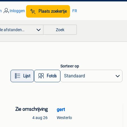
n
Inloggen
FR
Plaats zoekertje
lle afstanden…
Zoek
Sorteer op
Lijst
Foto’s
Zie omschrijving
gert
4 aug 26
Westerlo