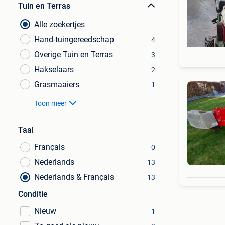
Tuin en Terras
Alle zoekertjes
Hand-tuingereedschap
4
Overige Tuin en Terras
3
Hakselaars
2
Grasmaaiers
1
Toon meer
Taal
Français
0
Nederlands
13
Nederlands & Français
13
Conditie
Nieuw
1