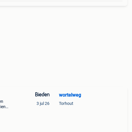
Bieden
wortelweg
en
3 jul 26
Torhout
ien
erk
p