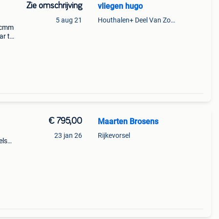
Zie omschrijving
vliegen hugo
5 aug 21
Houthalen+ Deel Van Zonhoven En Zolder
0 cmm
ar te
€ 795,00
Maarten Brosens
23 jan 26
Rijkevorsel
els
 de