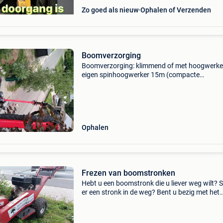
Zo goed als nieuw
Ophalen of Verzenden
Boomverzorging
Boomverzorging: klimmend of met hoogwerke
eigen spinhoogwerker 15m (compacte
doorrijbreedte nodig) tuinonderhoud: alle
tuinonderhoudswerken, specialisatie verwilde
tuinen & terug inkorten/verj
Ophalen
Frezen van boomstronken
Hebt u een boomstronk die u liever weg wilt? 
er een stronk in de weg? Bent u bezig met het
herinrichten van uw tuin? Bij ons kan u terech
het wegfrezen van uw oude boomstronk.
Contacteer o