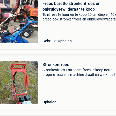
Frees baretto,stronkenfrees en
onkruidverwijderaar te koop
Tuinfrees te huur en te koop 20 cm diep en 4
breed.ook stronkenfrees en onkruidverwijdera
huur of te koop tel 0497634449
Gebruikt
Ophalen
Stronkenfrees
Stronkenfrees / strobbenfrees te koop nette
propere machine machine draait en werkt beit
zijn scherp tijdens het draaien komt er rook uit
uitlaat trefwoorden stronk / boomstronken /
boomstam / u
Ophalen