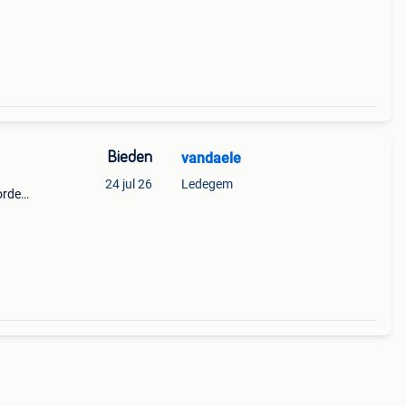
Bieden
vandaele
24 jul 26
Ledegem
orden
te