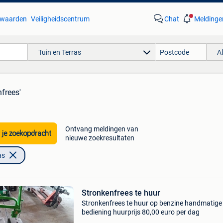
waarden
Veiligheidscentrum
Chat
Meldinge
Tuin en Terras
A
nfrees'
Ontvang meldingen van
 je zoekopdracht
nieuwe zoekresultaten
as
Stronkenfrees te huur
Stronkenfrees te huur op benzine handmatige
bediening huurprijs 80,00 euro per dag