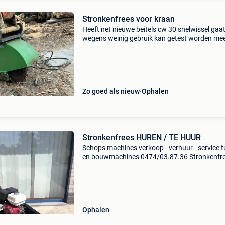
Stronkenfrees voor kraan
Heeft net nieuwe beitels cw 30 snelwissel gaa
wegens weinig gebruik kan getest worden me
info tel 0489319441
Zo goed als nieuw
Ophalen
Stronkenfrees HUREN / TE HUUR
Schops machines verkoop - verhuur - service t
en bouwmachines 0474/03.87.36 Stronkenfr
stobbenfrees 13 pk brandstof: benzine (plus 9
werkdiepte: 40 cm onder grondniveau werkho
50 cm bove
Ophalen