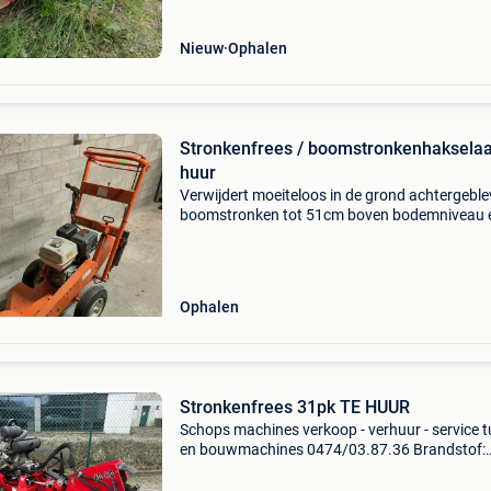
Nieuw
Ophalen
Stronkenfrees / boomstronkenhakselaa
huur
Verwijdert moeiteloos in de grond achtergebl
boomstronken tot 51cm boven bodemniveau 
41cm onder bovemniveau. Door zijn compact
bouw is deze machine ook eenvoudig op comp
en krappe terreine
Ophalen
Stronkenfrees 31pk TE HUUR
Schops machines verkoop - verhuur - service t
en bouwmachines 0474/03.87.36 Brandstof:
benzine (plus 98) freesdiepte: 31 cm freeshoo
82 cm hoofdzwenk: 134°, 235 cm boog gewich