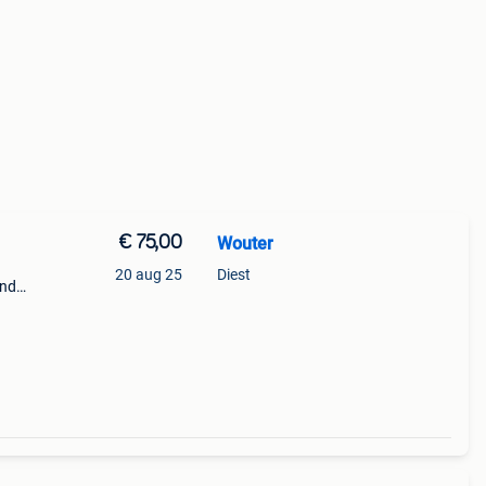
€ 75,00
Wouter
20 aug 25
Diest
ond
n
oor