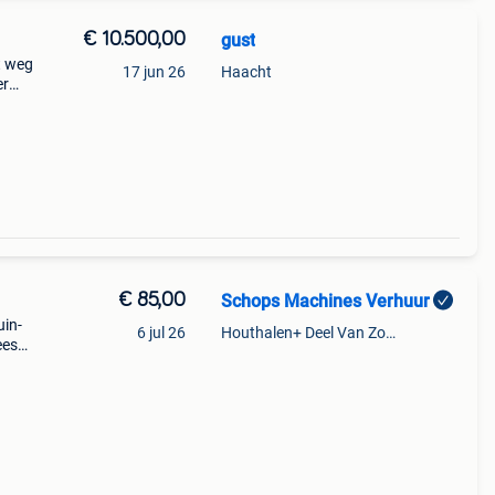
€ 10.500,00
gust
t weg
17 jun 26
Haacht
er
€ 85,00
Schops Machines Verhuur
uin-
6 jul 26
Houthalen+ Deel Van Zonhoven En Zolder
ees
8)
ogte: