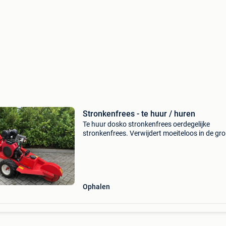
Stronkenfrees - te huur / huren
Te huur dosko stronkenfrees oerdegelijke
stronkenfrees. Verwijdert moeiteloos in de gr
achtergebleven boomstronken tot 51cm bove
bodemniveau en 41cm onder bovemniveau. D
zijn compacte bouw is d
Ophalen