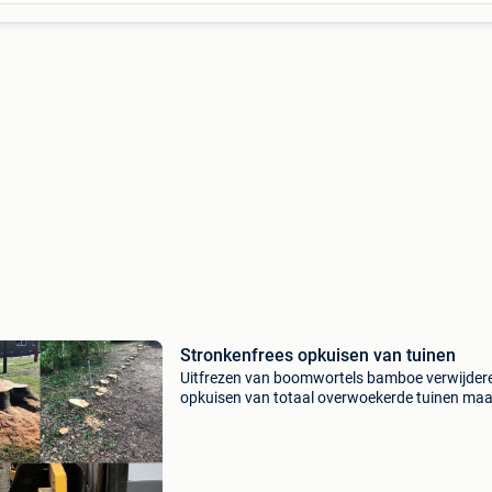
Stronkenfrees opkuisen van tuinen
Uitfrezen van boomwortels bamboe verwijder
opkuisen van totaal overwoekerde tuinen maa
van helingen bosmaaier van percelen kraan w
voor meer informatie mag je ons altijd bellen o
0486/977.360