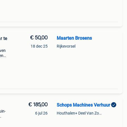
€ 50,00
Maarten Brosens
r te
18 dec 25
Rijkevorsel
even
en
e
lexe
€ 185,00
Schops Machines Verhuur
uin-
6 jul 26
Houthalen+ Deel Van Zonhoven En Zolder
gte:
t: