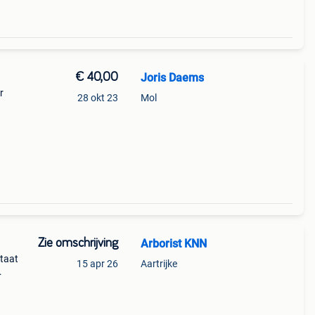
€ 40,00
Joris Daems
r
28 okt 23
Mol
rde
Zie omschrijving
Arborist KNN
Staat
15 apr 26
Aartrijke
t voor