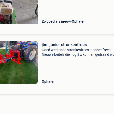
Zo goed als nieuw
Ophalen
jbm junior stronkenfrees
Goed werkende stronkenfrees stobbenfrees.
Nieuwe beitels die nog 2 x kunnen gedraaid w
zolang online : beschikbaar goed voor een lich
compacte tractor vanaf 20 pk
Ophalen