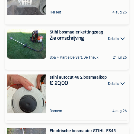
Herselt
4 aug 26
Stihl bosmaaier kettingzaag
Zie omschrijving
Details
Spa + Partie De Sart, De Theux
21 jul 26
stihl autocut 46 2 bosmaaikop
€ 20,00
Details
Bornem
4 aug 26
Electrische bosmaaier STIHL-FS45