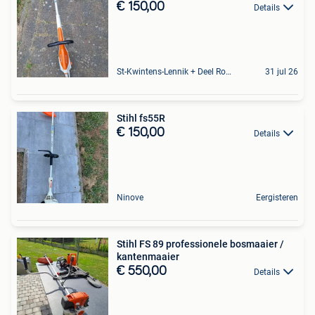
€ 150,00
Details
St-Kwintens-Lennik + Deel Roosdaal
31 jul 26
Stihl fs55R
€ 150,00
Details
Ninove
Eergisteren
Stihl FS 89 professionele bosmaaier /
kantenmaaier
€ 550,00
Details