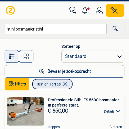
Tuin en Terras
Sorteer op
Alle afstanden…
Bewaar je zoekopdracht
Filters
Tuin en Terras
Professionele Stihl FS 560C bosmaaier.
In perfecte staat.
€ 850,00
Details
Heppen
Gisteren