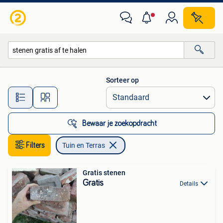
Tuin en Terras
Sorteer op
Alle afstanden…
Bewaar je zoekopdracht
Filters
Tuin en Terras
Gratis stenen
Gratis
Details