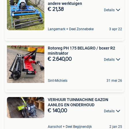
andere werktuigen
€ 21,38
Details
Langemark + Deel Zonnebeke
3 apr 22
Rotoreg PH 175 BELAGRO / boxer R2
minitraktor
€ 2.640,00
Details
Sint-Michiels
31 mei 26
VERHUUR TUINMACHINE GAZON
AANLEG EN ONDERHOUD
€ 140,00
Details
Aarschot + Deel Begijnendijk
2 jan 25