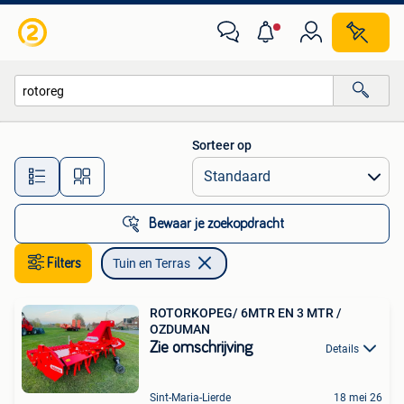
Tuin en Terras
Sorteer op
Alle afstanden…
Bewaar je zoekopdracht
Filters
Tuin en Terras
ROTORKOPEG/ 6MTR EN 3 MTR /
OZDUMAN
Zie omschrijving
Details
Sint-Maria-Lierde
18 mei 26