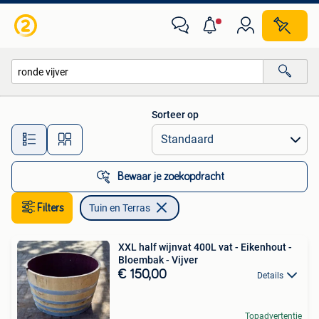
Tuin en Terras
Sorteer op
Alle afstanden…
Bewaar je zoekopdracht
Filters
Tuin en Terras
XXL half wijnvat 400L vat - Eikenhout -
Bloembak - Vijver
€ 150,00
Details
Topadvertentie