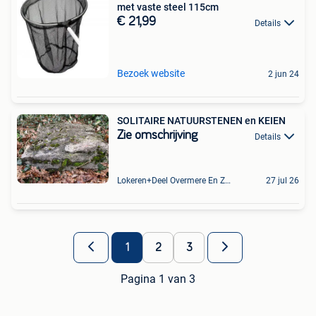
met vaste steel 115cm
€ 21,99
Details
Bezoek website
2 jun 24
SOLITAIRE NATUURSTENEN en KEIEN
Zie omschrijving
Details
Lokeren+Deel Overmere En Zele
27 jul 26
1
2
3
Pagina 1 van 3