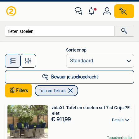
Tuin en Terras
Sorteer op
Alle afstanden…
Bewaar je zoekopdracht
Filters
Tuin en Terras
vidaXL Tafel en stoelen set 7 st Grijs PE
Riet
€ 911,99
Details
Topadvertentie