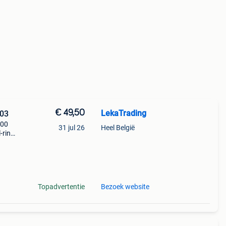
€ 49,50
LekaTrading
003
200
31 jul 26
Heel België
-ring
aats
Topadvertentie
Bezoek website