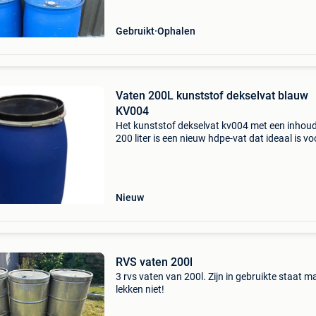
Gebruikt
Ophalen
Vaten 200L kunststof dekselvat blauw
KV004
Het kunststof dekselvat kv004 met een inhou
200 liter is een nieuw hdpe-vat dat ideaal is vo
opslaan en vervoeren van grote hoeveelheden
vloeistoffen en andere materialen. Het vat is u
Nieuw
RVS vaten 200l
3 rvs vaten van 200l. Zijn in gebruikte staat m
lekken niet!