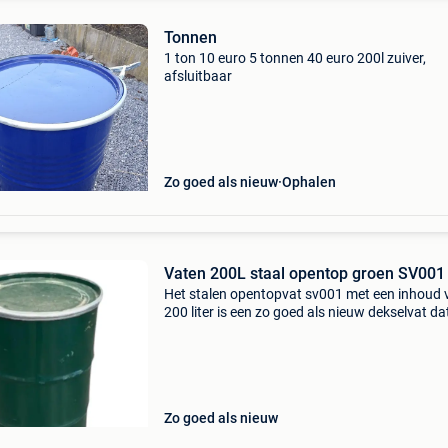
Tonnen
1 ton 10 euro 5 tonnen 40 euro 200l zuiver,
afsluitbaar
Zo goed als nieuw
Ophalen
Vaten 200L staal opentop groen SV001
Het stalen opentopvat sv001 met een inhoud 
200 liter is een zo goed als nieuw dekselvat da
geschikt is voor het opslaan en vervoeren van o
verf, vloeistoffen, veevoer en meststoffen. De 
Zo goed als nieuw