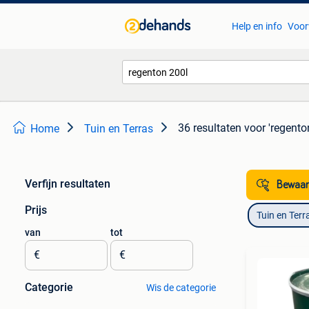
Help en info
Voor
36 resultaten
voor 'regento
Home
Tuin en Terras
Verfijn resultaten
Bewaar
Prijs
Tuin en Terr
van
tot
€
€
Categorie
Wis de categorie