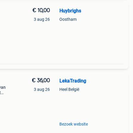
€ 10,00
Huybrighs
3 aug 26
Oostham
€ 36,00
LekaTrading
van
3 aug 26
Heel België
t
lie,
gelak
Bezoek website