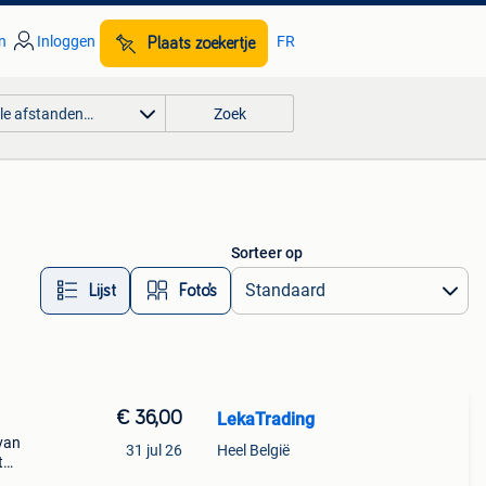
n
Inloggen
FR
Plaats zoekertje
lle afstanden…
Zoek
Sorteer op
Lijst
Foto’s
€ 36,00
LekaTrading
van
31 jul 26
Heel België
t
lie,