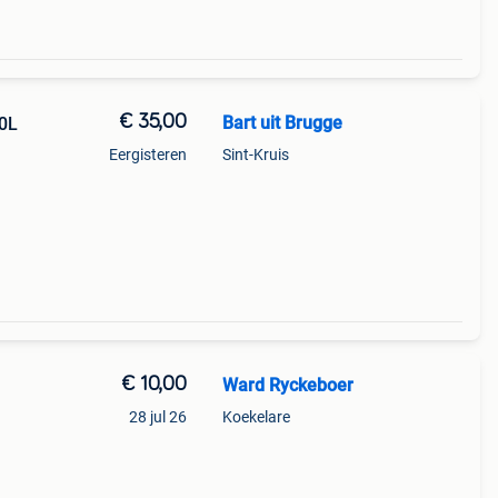
€ 35,00
Bart uit Brugge
00L
Eergisteren
Sint-Kruis
€ 10,00
Ward Ryckeboer
28 jul 26
Koekelare