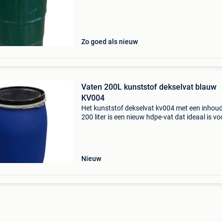
verf, vloeistoffen, veevoer en meststoffen. De 
Zo goed als nieuw
Vaten 200L kunststof dekselvat blauw
KV004
Het kunststof dekselvat kv004 met een inhou
200 liter is een nieuw hdpe-vat dat ideaal is vo
opslaan en vervoeren van grote hoeveelheden
vloeistoffen en andere materialen. Het vat is u
Nieuw