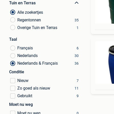
Tuin en Terras
Alle zoekertjes
Regentonnen
35
Overige Tuin en Terras
1
Taal
Français
6
Nederlands
30
Nederlands & Français
36
Conditie
Nieuw
7
Zo goed als nieuw
11
Gebruikt
9
Moet nu weg
Moet nu weg
0