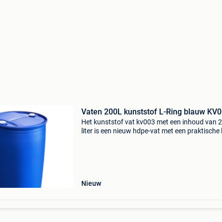
Vaten 200L kunststof L-Ring blauw KV
Het kunststof vat kv003 met een inhoud van 
liter is een nieuw hdpe-vat met een praktische l
sluiting, waardoor het deksel stevig op zijn pl
blijft tijdens opslag en transport. Dit 200 lit
Nieuw