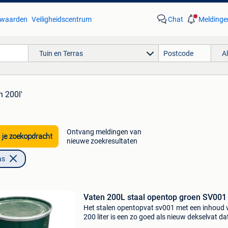
waarden
Veiligheidscentrum
Chat
Meldinge
Tuin en Terras
A
n 200l'
Ontvang meldingen van
 je zoekopdracht
nieuwe zoekresultaten
as
Vaten 200L staal opentop groen SV001
Het stalen opentopvat sv001 met een inhoud 
200 liter is een zo goed als nieuw dekselvat da
geschikt is voor het opslaan en vervoeren van o