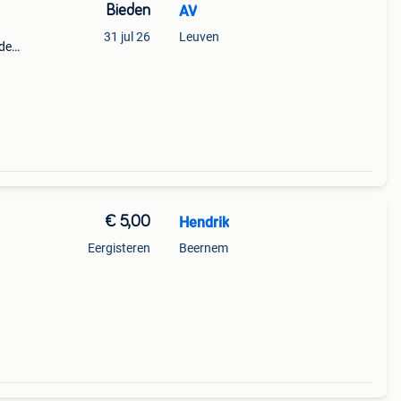
Bieden
AV
31 jul 26
Leuven
ede
€ 5,00
Hendrik
Eergisteren
Beernem