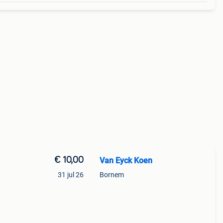
€ 10,00
Van Eyck Koen
31 jul 26
Bornem