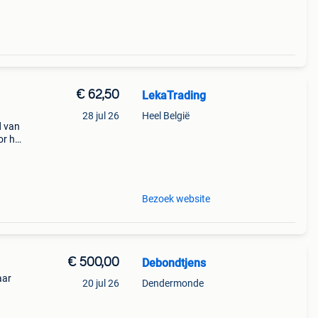
€ 62,50
LekaTrading
28 jul 26
Heel België
d van
or het
itger
Bezoek website
€ 500,00
Debondtjens
aar
20 jul 26
Dendermonde