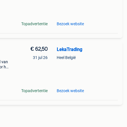
gelak
Topadvertentie
Bezoek website
€ 62,50
LekaTrading
31 jul 26
Heel België
d van
or het
itger
Topadvertentie
Bezoek website