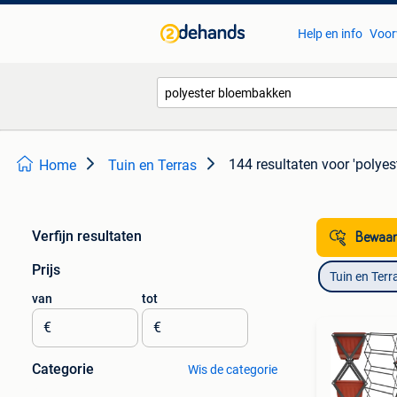
Help en info
Voor
144 resultaten
voor 'polye
Home
Tuin en Terras
Verfijn resultaten
Bewaar
Prijs
Tuin en Terr
van
tot
€
€
Categorie
Wis de categorie