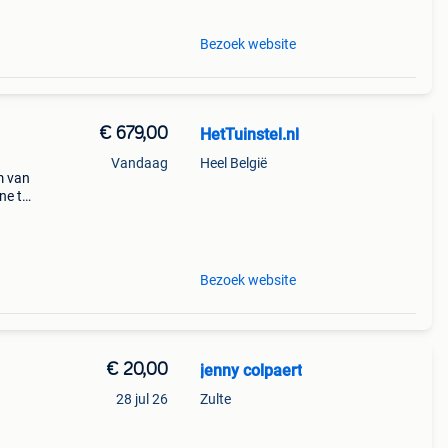
Bezoek website
€ 679,00
HetTuinstel.nl
Vandaag
Heel België
m van
ne te
nge
Bezoek website
€ 20,00
jenny colpaert
28 jul 26
Zulte