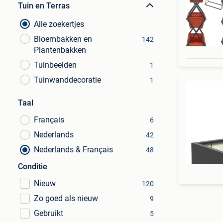
Tuin en Terras
Alle zoekertjes
Bloembakken en
142
Plantenbakken
Tuinbeelden
1
Tuinwanddecoratie
1
Taal
Français
6
Nederlands
42
Nederlands & Français
48
Conditie
Nieuw
120
Zo goed als nieuw
9
Gebruikt
5