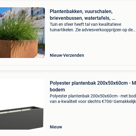
Plantenbakken, vuurschalen,
brievenbussen, watertafels, ...
Tuin en sfeer heeft tal van kwalitatieve
tuinartikelen. Zie adviesverkoopprijzen op de
websites van adezz en forno. Tuin en sfeer gee
korting op al deze adviesverkoopprijzen. Vra
kortingsprijs
Nieuw
Verzenden
Polyester plantenbak 200x50x60cm - M
bodem
Polyester plantenbak 200x50x60cm - met bo
van a-kwaliteit voor slechts €706! Gemakkelijk
online te bestellen en snel geleverd. Ook
verkrijgbaar met wielen (incl. Bodem). Gemaa
van hoogwaardi
Nieuw