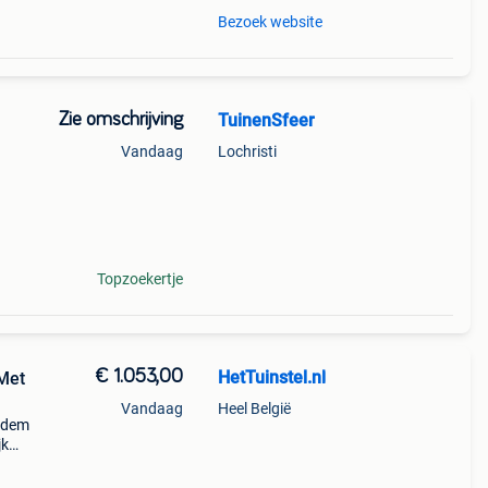
Bezoek website
Zie omschrijving
TuinenSfeer
Vandaag
Lochristi
ft
ag uw
Topzoekertje
€ 1.053,00
HetTuinstel.nl
Met
Vandaag
Heel België
odem
jk
van
nge