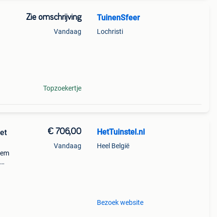
Zie omschrijving
TuinenSfeer
Vandaag
Lochristi
ft
ag uw
Topzoekertje
€ 706,00
HetTuinstel.nl
et
Vandaag
Heel België
dem
kt
Bezoek website