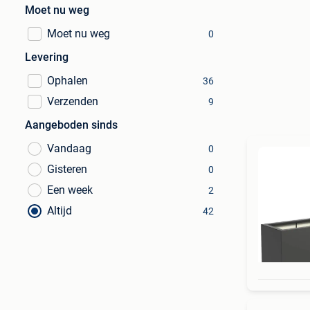
Moet nu weg
Moet nu weg
0
Levering
Ophalen
36
Verzenden
9
Aangeboden sinds
Vandaag
0
Gisteren
0
Een week
2
Altijd
42