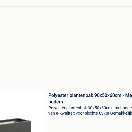
Polyester plantenbak 90x50x60cm - Me
bodem
Polyester plantenbak 90x50x60cm - met bod
van a-kwaliteit voor slechts €378! Gemakkelijk
online te bestellen en snel geleverd. Ook
verkrijgbaar met wielen (incl. Bodem). Gemaa
van hoogwaardig