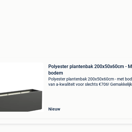
Polyester plantenbak 200x50x60cm - M
bodem
Polyester plantenbak 200x50x60cm - met bo
van a-kwaliteit voor slechts €706! Gemakkelijk
online te bestellen en snel geleverd. Ook
verkrijgbaar met wielen (incl. Bodem). Gemaa
van hoogwaardi
Nieuw