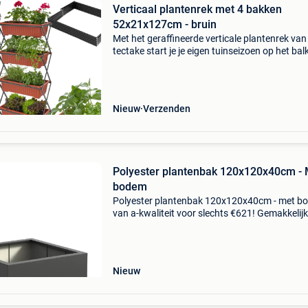
Verticaal plantenrek met 4 bakken
52x21x127cm - bruin
Met het geraffineerde verticale plantenrek van
tectake start je je eigen tuinseizoen op het bal
het terras of in de woning. De verticale plaats
van de bakken zorgen voor grote gebruiksmog
Nieuw
Verzenden
Polyester plantenbak 120x120x40cm - 
bodem
Polyester plantenbak 120x120x40cm - met b
van a-kwaliteit voor slechts €621! Gemakkelijk
online te bestellen en snel geleverd. Gemaakt 
hoogwaardig gewapend polyester, dus een la
levens
Nieuw