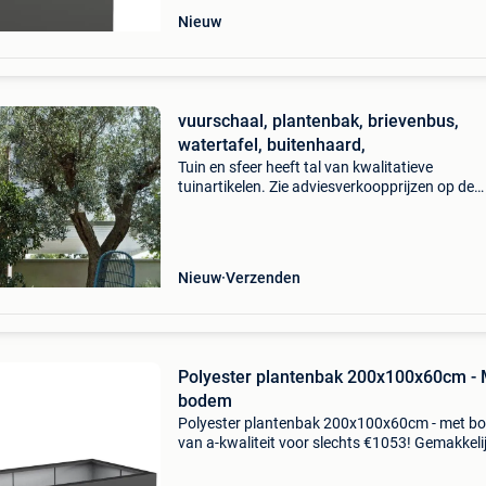
Nieuw
vuurschaal, plantenbak, brievenbus,
watertafel, buitenhaard,
Tuin en sfeer heeft tal van kwalitatieve
tuinartikelen. Zie adviesverkoopprijzen op de
websites van adezz en forno. Tuin en sfeer gee
korting op al deze adviesverkoopprijzen. Vra
kortingsprijs
Nieuw
Verzenden
Polyester plantenbak 200x100x60cm - 
bodem
Polyester plantenbak 200x100x60cm - met b
van a-kwaliteit voor slechts €1053! Gemakkeli
online te bestellen en snel geleverd. Gemaakt 
hoogwaardig gewapend polyester, dus een la