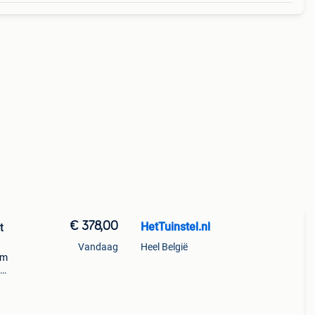
€ 378,00
HetTuinstel.nl
t
Vandaag
Heel België
em
kt