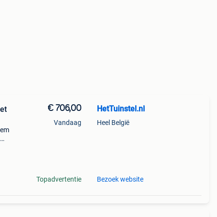
€ 706,00
HetTuinstel.nl
et
Vandaag
Heel België
dem
kt
Topadvertentie
Bezoek website