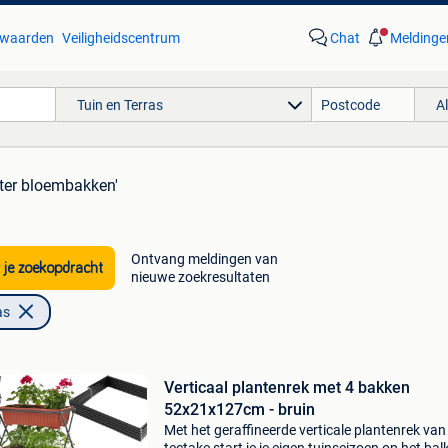
waarden
Veiligheidscentrum
Chat
Meldinge
Tuin en Terras
A
ster bloembakken'
Ontvang meldingen van
 je zoekopdracht
nieuwe zoekresultaten
as
Verticaal plantenrek met 4 bakken
52x21x127cm - bruin
Met het geraffineerde verticale plantenrek van