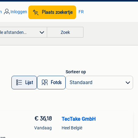
n
Inloggen
FR
Plaats zoekertje
lle afstanden…
Zoek
Sorteer op
Lijst
Foto’s
€ 36,18
TecTake GmbH
Vandaag
Heel België