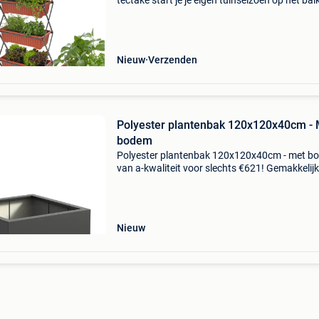
tectake start je je eigen tuinseizoen op het bal
het terras of in de woning. De verticale plaats
van de bakken zorgen voor grote gebruiksmog
Nieuw
Verzenden
Polyester plantenbak 120x120x40cm - 
bodem
Polyester plantenbak 120x120x40cm - met b
van a-kwaliteit voor slechts €621! Gemakkelijk
online te bestellen en snel geleverd. Gemaakt 
hoogwaardig gewapend polyester, dus een la
levens
Nieuw