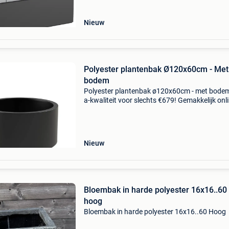
leven
Nieuw
Polyester plantenbak Ø120x60cm - Met
bodem
Polyester plantenbak ø120x60cm - met bode
a-kwaliteit voor slechts €679! Gemakkelijk onli
bestellen en snel geleverd. Gemaakt van
hoogwaardig gewapend polyester, dus een la
levensduu
Nieuw
Bloembak in harde polyester 16x16..60
hoog
Bloembak in harde polyester 16x16..60 Hoog