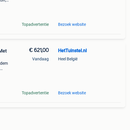
kon,
ing
elijkh
Topadvertentie
Bezoek website
€ 621,00
HetTuinstel.nl
Met
Vandaag
Heel België
odem
van
nge
Topadvertentie
Bezoek website