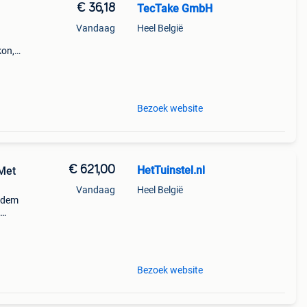
€ 36,18
TecTake GmbH
Vandaag
Heel België
kon,
ing
elijkh
Bezoek website
€ 621,00
HetTuinstel.nl
Met
Vandaag
Heel België
odem
van
nge
Bezoek website