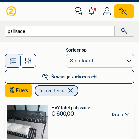
Tuin en Terras
Sorteer op
Alle afstanden…
Bewaar je zoekopdracht
Filters
Tuin en Terras
HAY tafel palissade
€ 600,00
Details