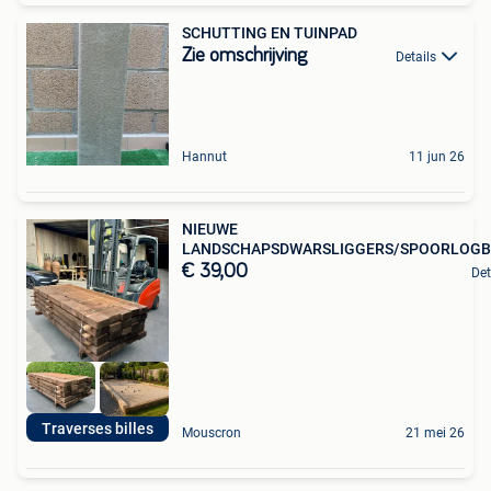
SCHUTTING EN TUINPAD
Zie omschrijving
Details
Hannut
11 jun 26
NIEUWE
LANDSCHAPSDWARSLIGGERS/SPOORLOG
€ 39,00
Det
Traverses billes
Mouscron
21 mei 26