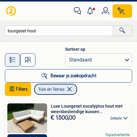
Tuin en Terras
Sorteer op
Alle afstanden…
Bewaar je zoekopdracht
Filters
Tuin en Terras
Luxe Loungeset eucalyptus hout met
weersbestendige kussen...
€ 1.500,00
Details
Topadvertentie