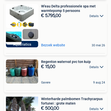
W’eau Delta professionele spa met
warmtepomp 5 persoons
€ 5.795,00
Details
Aquariatics
Bezoek website
30 mei 26
Regenton watervat pvc ton kuip
€ 15,00
Details
Gavere
9 aug 24
Winterharde palmbomen Trachycarpus
fortunei : grote maten
€ 500,00
Details