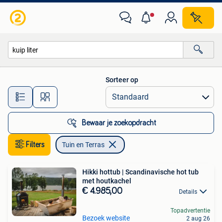
Tuin en Terras
Sorteer op
Alle afstanden…
Bewaar je zoekopdracht
Filters
Tuin en Terras
Hikki hottub | Scandinavische hot tub
met houtkachel
€ 4.985,00
Details
Topadvertentie
Bezoek website
2 aug 26