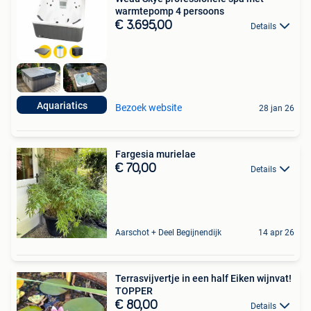
warmtepomp 4 persoons
€ 3.695,00
Details
Aquariatics
Bezoek website
28 jan 26
Fargesia murielae
€ 70,00
Details
Aarschot + Deel Begijnendijk
14 apr 26
Terrasvijvertje in een half Eiken wijnvat!
TOPPER
€ 80,00
Details