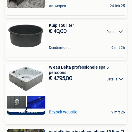
Antwerpen
24 feb 25
Kuip 150 liter
€ 40,00
Details
Dendermonde
9 mrt 26
W’eau Delta professionele spa 5
persoons
€ 4.795,00
Details
Aquariatics
Bezoek website
9 mrt 26
mortelkuipen in rubber inhoud 80 liter (3