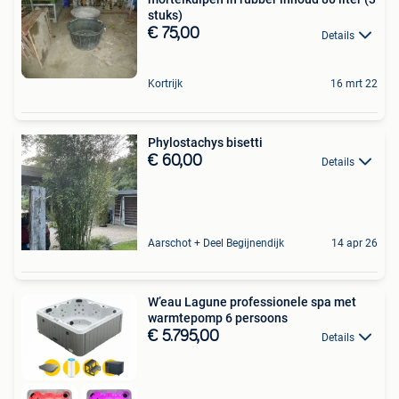
stuks)
€ 75,00
Details
Kortrijk
16 mrt 22
Phylostachys bisetti
€ 60,00
Details
Aarschot + Deel Begijnendijk
14 apr 26
W’eau Lagune professionele spa met
warmtepomp 6 persoons
€ 5.795,00
Details