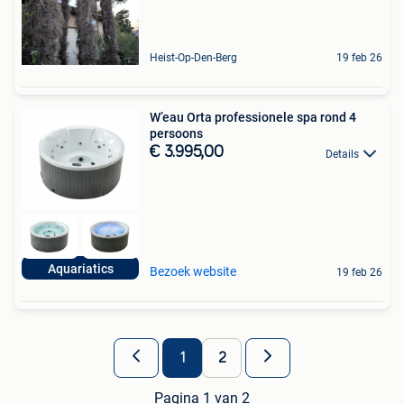
Heist-Op-Den-Berg
19 feb 26
W’eau Orta professionele spa rond 4
persoons
€ 3.995,00
Details
Aquariatics
Bezoek website
19 feb 26
1
2
Pagina 1 van 2