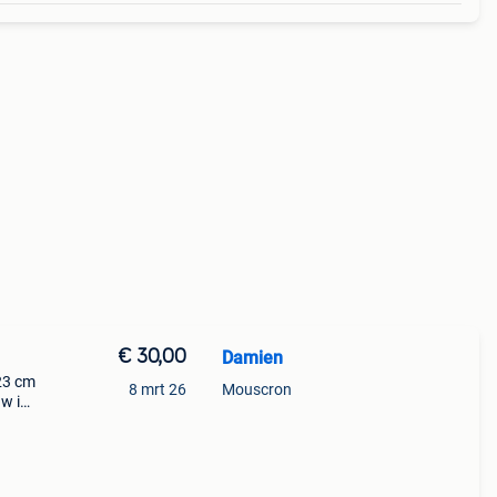
€ 30,00
Damien
 23 cm
8 mrt 26
Mouscron
uw in
nden