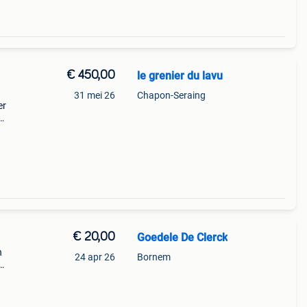
€ 450,00
le grenier du lavu
31 mei 26
Chapon-Seraing
er
en kus
m
€ 20,00
Goedele De Clerck
n
24 apr 26
Bornem