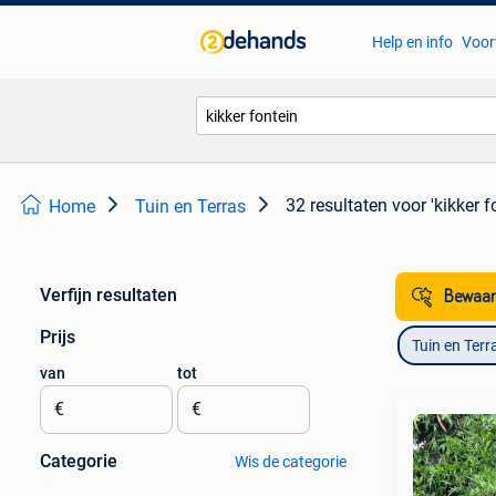
Help en info
Voor
32 resultaten
voor 'kikker f
Home
Tuin en Terras
Verfijn resultaten
Bewaar
Prijs
Tuin en Terr
van
tot
€
€
Categorie
Wis de categorie