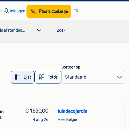
n
Inloggen
FR
Plaats zoekertje
lle afstanden…
Zoek
Sorteer op
Lijst
Foto’s
€ 1.650,00
tuindecojardin
in
H:
4 aug 26
Heel België