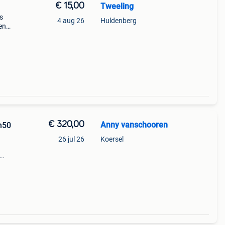
€ 15,00
Tweeling
s
4 aug 26
Huldenberg
 en
€ 320,00
Anny vanschooren
m50
26 jul 26
Koersel