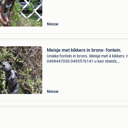
Nieuw
Meisje met kikkers in brons- fontein.
Unieke fontein in brons. Meisje met 4 kikkers. 
0498447030 0495576141 u kan steeds,
vrijblijvend, eens komen kijken. Ook verschille
andere beelden te verkrijgen uit voorraad of
cataloog. Bekij
Nieuw