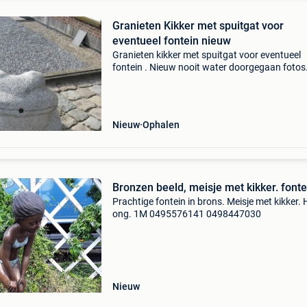
Granieten Kikker met spuitgat voor
eventueel fontein nieuw
Granieten kikker met spuitgat voor eventueel
fontein . Nieuw nooit water doorgegaan fotos
spreken voor zich. Zelf ophalen kan geladen
worden. Afmetingen hoogte 50 cm breedte 5
diepte 65 cm 400 eur
Nieuw
Ophalen
Bronzen beeld, meisje met kikker. fonte
Prachtige fontein in brons. Meisje met kikker. 
ong. 1M 0495576141 0498447030
Nieuw