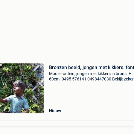
Bronzen beeld, jongen met kikkers. font
Mooie fontein, jongen met kikkers in brons. H:
60cm. 0495 576141 0498447030 Bekijk zeker
onze website: https:www.tuindecojardin.be
Nieuw