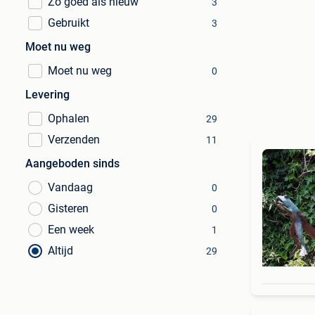
Zo goed als nieuw
3
Gebruikt
3
Moet nu weg
Moet nu weg
0
Levering
Ophalen
29
Verzenden
11
Aangeboden sinds
Vandaag
0
Gisteren
0
Een week
1
Altijd
29