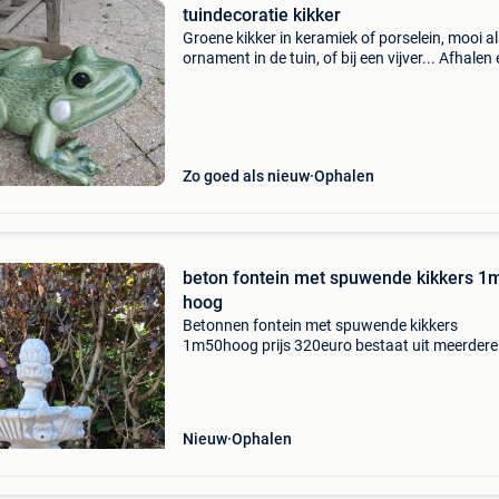
tuindecoratie kikker
Groene kikker in keramiek of porselein, mooi al
ornament in de tuin, of bij een vijver... Afhalen
cash betalen aub
Zo goed als nieuw
Ophalen
beton fontein met spuwende kikkers 1
hoog
Betonnen fontein met spuwende kikkers
1m50hoog prijs 320euro bestaat uit meerdere
delen
Nieuw
Ophalen