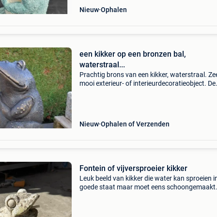
Nieuw
Ophalen
een kikker op een bronzen bal,
waterstraal...
Prachtig brons van een kikker, waterstraal. Ze
mooi exterieur- of interieurdecoratieobject. De
kikker met lieve ogen, een beetje alsof je om e
vraagt... In perfecte staat!!! Heel mooi in het 
Nieuw
Ophalen of Verzenden
Fontein of vijversproeier kikker
Leuk beeld van kikker die water kan sproeien i
goede staat maar moet eens schoongemaakt
worden