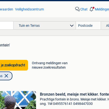
waarden
Veiligheidscentrum
Chat
Meldinge
Tuin en Terras
A
ontein'
Ontvang meldingen van
 je zoekopdracht
nieuwe zoekresultaten
as
Bronzen beeld, meisje met kikker. fonte
Prachtige fontein in brons. Meisje met kikker. 
ong. 1M 0495576141 0498447030