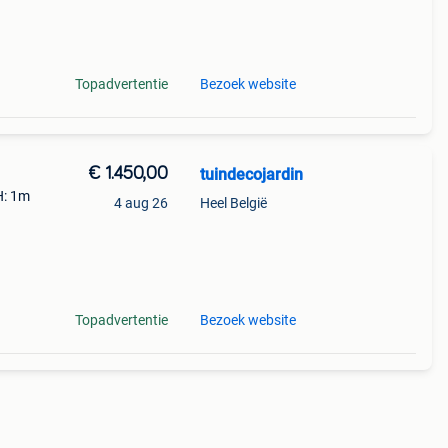
Topadvertentie
Bezoek website
€ 1.450,00
tuindecojardin
H: 1m
4 aug 26
Heel België
nde
Topadvertentie
Bezoek website