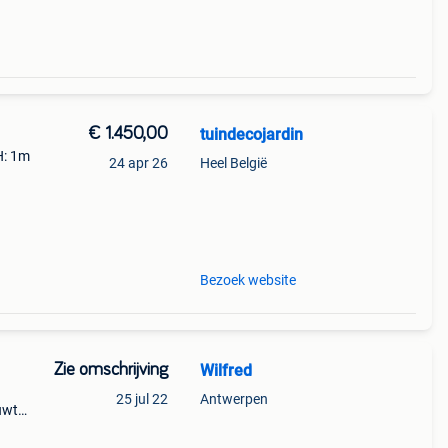
€ 1.450,00
tuindecojardin
H: 1m
24 apr 26
Heel België
nde
Bezoek website
Zie omschrijving
Wilfred
25 jul 22
Antwerpen
uwt
s,
r te