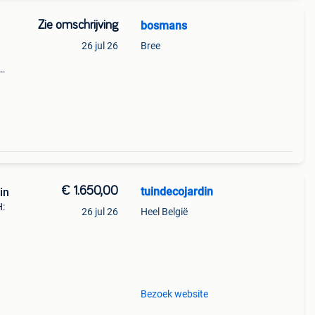
Zie omschrijving
bosmans
26 jul 26
Bree
5 cm
€ 1.650,00
tuindecojardin
in
H:
26 jul 26
Heel België
Bezoek website