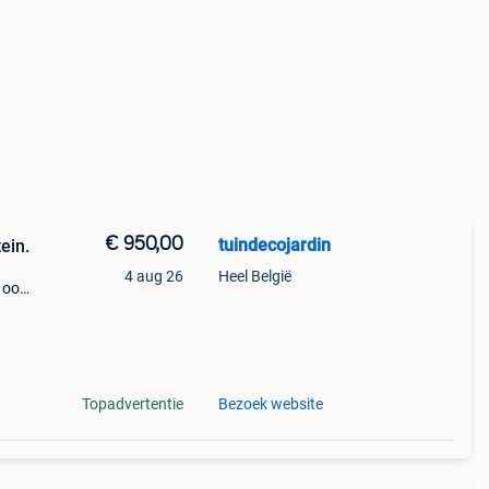
€ 950,00
tuindecojardin
ein.
4 aug 26
Heel België
 ook
Topadvertentie
Bezoek website