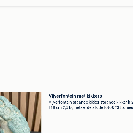
Vijverfontein met kikkers
Vijverfontein staande kikker staande kikker h
l 18 cm 2,5 kg hetzelfde als de foto&#39;s nie
originele verpakking mogelijkheid om te verze
niet bang voor vorst of uv-straling aarzel