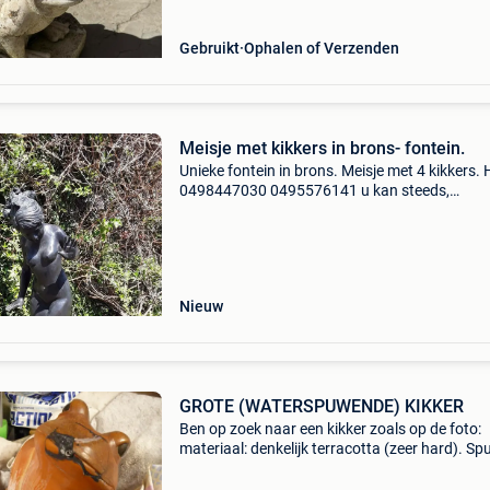
Gebruikt
Ophalen of Verzenden
Meisje met kikkers in brons- fontein.
Unieke fontein in brons. Meisje met 4 kikkers. 
0498447030 0495576141 u kan steeds,
vrijblijvend, eens komen kijken. Ook verschille
andere beelden te verkrijgen uit voorraad of
cataloog. Bekij
Nieuw
GROTE (WATERSPUWENDE) KIKKER
Ben op zoek naar een kikker zoals op de foto:
materiaal: denkelijk terracotta (zeer hard). Sp
normaal geen water (zelf aangebracht) maar i
jammer genoeg, gevallen en praktisch niet mee