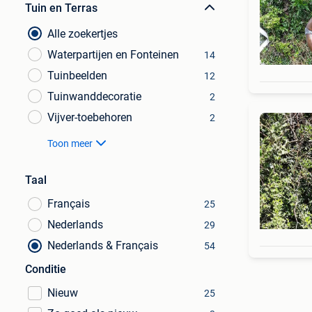
Tuin en Terras
Alle zoekertjes
Waterpartijen en Fonteinen
14
Tuinbeelden
12
Tuinwanddecoratie
2
Vijver-toebehoren
2
Toon meer
Taal
Français
25
Nederlands
29
Nederlands & Français
54
Conditie
Nieuw
25