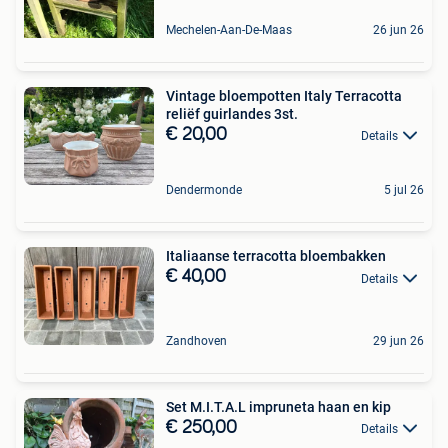
Mechelen-Aan-De-Maas
26 jun 26
Vintage bloempotten Italy Terracotta
reliëf guirlandes 3st.
€ 20,00
Details
Dendermonde
5 jul 26
Italiaanse terracotta bloembakken
€ 40,00
Details
Zandhoven
29 jun 26
Set M.I.T.A.L impruneta haan en kip
€ 250,00
Details