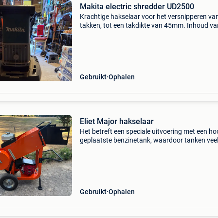
Makita electric shredder UD2500
Krachtige hakselaar voor het versnipperen va
takken, tot een takdikte van 45mm. Inhoud va
opvangbak is 67 liter. Makkelijk te verplaatsen
dankzij grote wielen. Gebruikerssporen.
Gebruikt
Ophalen
Eliet Major hakselaar
Het betreft een speciale uitvoering met een h
geplaatste benzinetank, waardoor tanken vee
gemakkelijker verloopt, en volle banden, zodat
banden tot het verleden behoren. De machine 
wei
Gebruikt
Ophalen