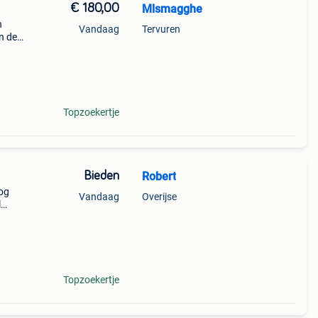
€ 180,00
Mlsmagghe
n
Vandaag
Tervuren
n de
Topzoekertje
Bieden
Robert
oog
Vandaag
Overijse
l
 lekke
heeft
Topzoekertje