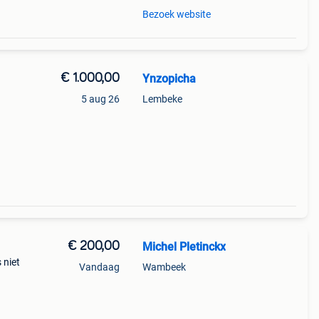
Bezoek website
€ 1.000,00
Ynzopicha
5 aug 26
Lembeke
€ 200,00
Michel Pletinckx
 niet
Vandaag
Wambeek