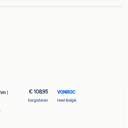
€ 108,95
VONROC
mm |
Eergisteren
Heel België
n van