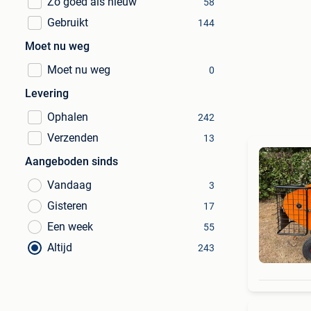
Zo goed als nieuw
58
Gebruikt
144
Moet nu weg
Moet nu weg
0
Levering
Ophalen
242
Verzenden
13
Aangeboden sinds
Vandaag
3
Gisteren
17
Een week
55
Altijd
243