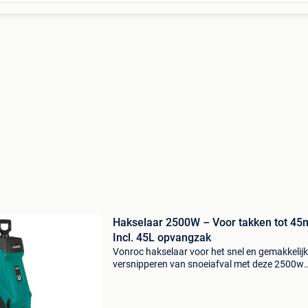
Hakselaar 2500W – Voor takken tot 45
Incl. 45L opvangzak
Vonroc hakselaar voor het snel en gemakkelijk
versnipperen van snoeiafval met deze 2500w
hakselaar van vonroc verklein jij na het snoeie
hagen of bomen tuinafval snel en efficiënt. De
versnippera