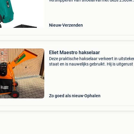
versnipperen van snoeiafval met deze 2500w
hakselaar van vonroc verklein jij na het snoeie
hagen of bomen tuinafval snel en efficiënt. De
versnippera
Nieuw
Verzenden
Eliet Maestro hakselaar
Deze praktische hakselaar verkeert in uitstek
staat en is nauwelijks gebruikt. Hij is uitgerus
een krachtige en uiterst betrouwbare briggs &
stratton 5,5 pk-motor en verwerkt moeiteloos 
Zo goed als nieuw
Ophalen