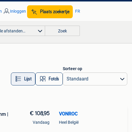
n
Inloggen
FR
Plaats zoekertje
lle afstanden…
Zoek
Sorteer op
Lijst
Foto’s
€ 108,95
VONROC
mm |
Vandaag
Heel België