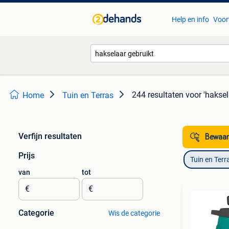
Help en info
Voor
244 resultaten
voor 'haksel
Home
Tuin en Terras
Verfijn resultaten
Bewaar
Prijs
Tuin en Terr
van
tot
€
€
Categorie
Wis de categorie