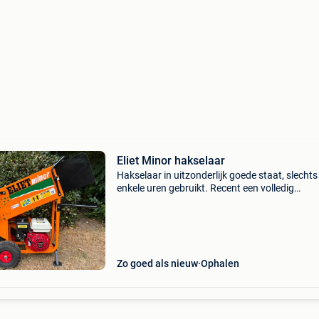
Eliet Minor hakselaar
Hakselaar in uitzonderlijk goede staat, slechts
enkele uren gebruikt. Recent een volledig
onderhoud gekregen: nieuwe motorolie, luchtfi
gereinigd en bougie gecontroleerd. De messen
verkeren in pra
Zo goed als nieuw
Ophalen