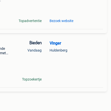
n van
Topadvertentie
Bezoek website
Bieden
Vinger
ende
Vandaag
Huldenberg
t met
t
Topzoekertje