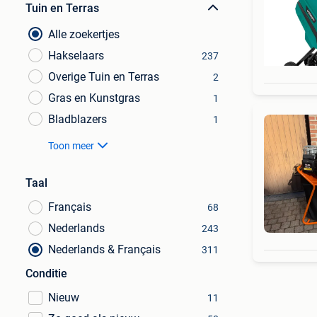
Tuin en Terras
Alle zoekertjes
Hakselaars
237
Overige Tuin en Terras
2
Gras en Kunstgras
1
Bladblazers
1
Toon meer
Taal
Français
68
Nederlands
243
Nederlands & Français
311
Conditie
Nieuw
11