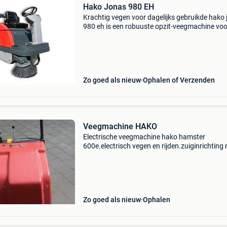
Hako Jonas 980 EH
Krachtig vegen voor dagelijks gebruikde hako
980 eh is een robuuste opzit-veegmachine voo
middelgrote tot grote oppervlakken. Ideaal vo
magazijnen, productiehallen en buitenterreine
waar dag
Zo goed als nieuw
Ophalen of Verzenden
Veegmachine HAKO
Electrische veegmachine hako hamster
600e.electrisch vegen en rijden.zuiginrichting
filter voor stof.perfecte staat.testen geen
probleem. Lader 220v>12v met automatische
egalisatiefunctie.handb
Zo goed als nieuw
Ophalen