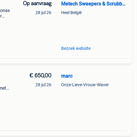
Op aanvraag
Metech Sweepers & Scrubbers
 jonas
28 jul 26
Heel België
r
or
n
Bezoek website
€ 650,00
marc
28 jul 26
Onze-Lieve-Vrouw-Waver
 met