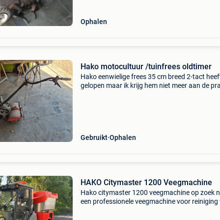
Ophalen
Hako motocultuur /tuinfrees oldtimer
Hako eenwielige frees 35 cm breed 2-tact heef
gelopen maar ik krijg hem niet meer aan de pr
Iets met carburateur vermoed ik. Luchtfilterhu
niet aanwezig wordt verkocht zoals op de
foto&#39;
Gebruikt
Ophalen
HAKO Citymaster 1200 Veegmachine
Hako citymaster 1200 veegmachine op zoek 
een professionele veegmachine voor reiniging
straten, parkings of bedrijfsterreinen? Specific
• bouwjaar: 2008 • 9270 bedrijfsuren • 4-cilind