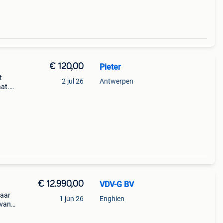
€ 120,00
Pieter
t
2 jul 26
Antwerpen
aat.
is
€ 12.990,00
VDV-G BV
naar
1 jun 26
Enghien
 van
aties
er y