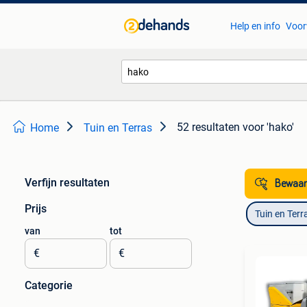
Help en info
Voor
52 resultaten
voor 'hako'
Home
Tuin en Terras
Verfijn resultaten
Bewaar
Prijs
Tuin en Terr
van
tot
€
€
Categorie