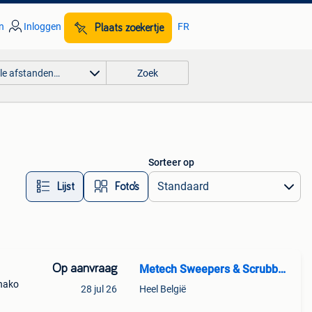
n
Inloggen
FR
Plaats zoekertje
lle afstanden…
Zoek
Sorteer op
Lijst
Foto’s
Op aanvraag
Metech Sweepers & Scrubbers
 hako
28 jul 26
Heel België
ud.