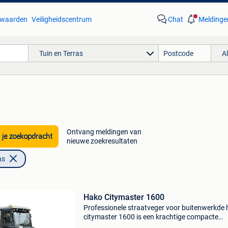
waarden
Veiligheidscentrum
Chat
Meldinge
Tuin en Terras
A
Ontvang meldingen van
 je zoekopdracht
nieuwe zoekresultaten
as
Hako Citymaster 1600
Professionele straatveger voor buitenwerkde
citymaster 1600 is een krachtige compacte
straatveger voor professioneel buitenonderho