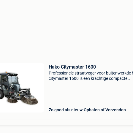
Hako Citymaster 1600
Professionele straatveger voor buitenwerkde
citymaster 1600 is een krachtige compacte
straatveger voor professioneel buitenonderho
Deze occasion uit 2017 is ideaal voor
bedrijfsterreinen, park
Zo goed als nieuw
Ophalen of Verzenden