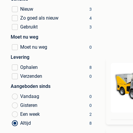
Nieuw
3
Zo goed als nieuw
4
Gebruikt
3
Moet nu weg
Moet nu weg
0
Levering
Ophalen
8
Verzenden
0
Aangeboden sinds
Vandaag
0
Gisteren
0
Een week
2
Altijd
8