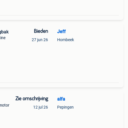
Bieden
Jeff
gbak
ine
27 jun 26
Hombeek
Zie omschrijving
alfa
 motor
12 jul 26
Pepingen