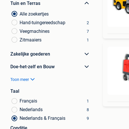
Tuin en Terras
Alle zoekertjes
Hand-tuingereedschap
2
Veegmachines
7
Zitmaaiers
1
Zakelijke goederen
Doe-het-zelf en Bouw
Toon meer
Taal
Français
1
Nederlands
8
Nederlands & Français
9
Conditie