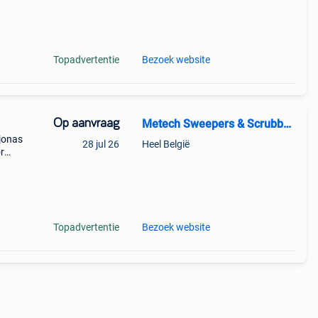
Topadvertentie
Bezoek website
Op aanvraag
Metech Sweepers & Scrubbers
 jonas
28 jul 26
Heel België
r
or
n
Topadvertentie
Bezoek website