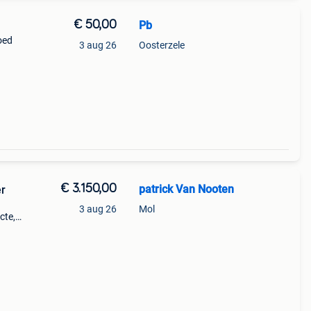
€ 50,00
Pb
oed
3 aug 26
Oosterzele
€ 3.150,00
patrick Van Nooten
er
3 aug 26
Mol
cte,
actor,