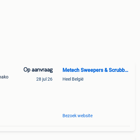
Op aanvraag
Metech Sweepers & Scrubbers
 hako
28 jul 26
Heel België
ud.
Bezoek website