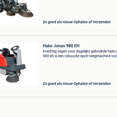
Deze occasion uit 2017 is ideaal voor
bedrijfsterreinen, park
Zo goed als nieuw
Ophalen of Verzenden
Hako Jonas 980 EH
Krachtig vegen voor dagelijks gebruikde hako
980 eh is een robuuste opzit-veegmachine voo
middelgrote tot grote oppervlakken. Ideaal vo
magazijnen, productiehallen en buitenterreine
waar dag
Zo goed als nieuw
Ophalen of Verzenden