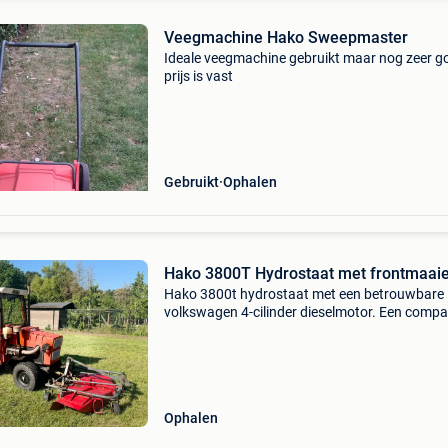
Veegmachine Hako Sweepmaster
Ideale veegmachine gebruikt maar nog zeer g
prijs is vast
Gebruikt
Ophalen
Hako 3800T Hydrostaat met frontmaai
Hako 3800t hydrostaat met een betrouwbare
volkswagen 4-cilinder dieselmotor. Een compa
sterke en vooral zeer eenvoudig te bedienen tr
ideaal voor het maaien en onderhouden van
gazons, sportv
Ophalen