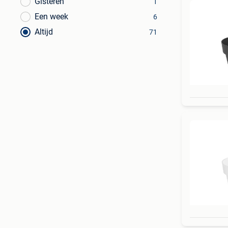
Gisteren
1
Een week
6
Altijd
71