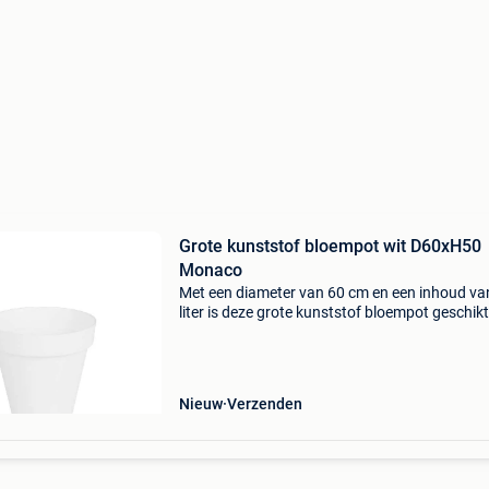
Grote kunststof bloempot wit D60xH50
Monaco
Met een diameter van 60 cm en een inhoud va
liter is deze grote kunststof bloempot geschik
grote planten op je terras of balkon. Grote
olijfbomen, palmen en vijgenbomen zullen me
voldo
Nieuw
Verzenden