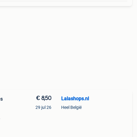
€ 8,50
Lalashops.nl
ps
29 jul 26
Heel België
20
urde