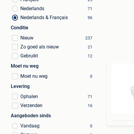
Nederlands
71
Nederlands & Français
96
Conditie
Nieuw
237
Zo goed als nieuw
21
Gebruikt
12
Moet nu weg
Moet nu weg
0
Levering
Ophalen
71
Verzenden
16
Aangeboden sinds
Vandaag
0