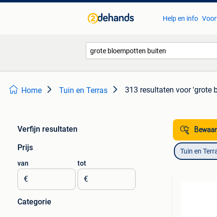
Help en info
Voor
313 resultaten
voor 'grote 
Home
Tuin en Terras
Verfijn resultaten
Bewaar
Prijs
Tuin en Terr
van
tot
€
€
Categorie