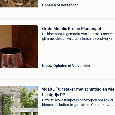
Ophalen of Verzenden
Grote Metalic Bruine Plantenpot
De bloempot is gemaakt van keramiek met ee
glimmende donkerbruine finish is vorstvrij kan
zowel binnen als buiten gebruikt worden afme
50 cm hoog , 40 cm diameter. Nieuwprijs 350 
Nieuw
Ophalen of Verzenden
vidaXL Tuinsteker met schutting en wie
Lichtgrijs PP
Deze stijlvolle tuinpot is ontworpen om zowel
binnen als buiten te gebruiken. Gemaakt van
duurzaam polypropeen, ziet het er chique uit 
het tegen slecht weer. Perfect voor je terras of 