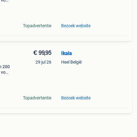
t voor
er dan
Topadvertentie
Bezoek website
€ 99,95
Ikala
29 jul 26
Heel België
n 200
t voor
er dan
Topadvertentie
Bezoek website