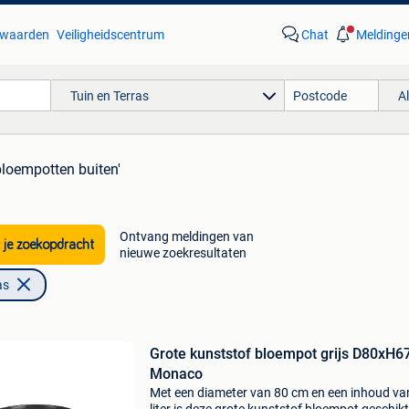
waarden
Veiligheidscentrum
Chat
Meldinge
Tuin en Terras
A
bloempotten buiten'
Ontvang meldingen van
 je zoekopdracht
nieuwe zoekresultaten
as
Grote kunststof bloempot grijs D80xH6
Monaco
Met een diameter van 80 cm en een inhoud va