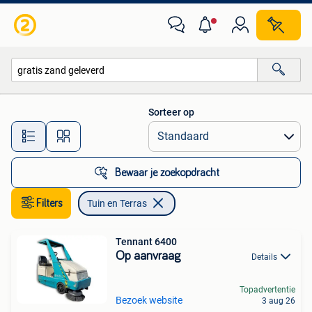
Tuin en Terras
Sorteer op
Alle afstanden…
Bewaar je zoekopdracht
Filters
Tuin en Terras
Tennant 6400
Op aanvraag
Details
Topadvertentie
Bezoek website
3 aug 26