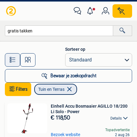
Tuin en Terras
Sorteer op
Alle afstanden…
Bewaar je zoekopdracht
Filters
Tuin en Terras
Einhell Accu Bosmaaier AGILLO 18/200
Li Solo - Power
€ 118,50
Details
Topadvertentie
Bezoek website
2 aug 26