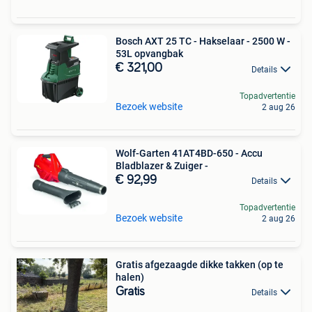
Bosch AXT 25 TC - Hakselaar - 2500 W -
53L opvangbak
€ 321,00
Details
Topadvertentie
Bezoek website
2 aug 26
Wolf-Garten 41AT4BD-650 - Accu
Bladblazer & Zuiger -
€ 92,99
Details
Topadvertentie
Bezoek website
2 aug 26
Gratis afgezaagde dikke takken (op te
halen)
Gratis
Details