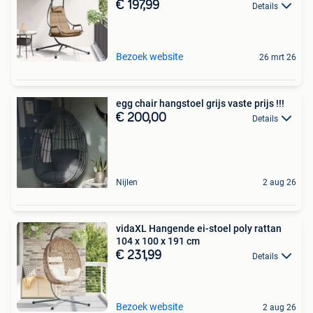
€ 197,99
Details
Bezoek website
26 mrt 26
egg chair hangstoel grijs vaste prijs !!!
€ 200,00
Details
Nijlen
2 aug 26
vidaXL Hangende ei-stoel poly rattan
104 x 100 x 191 cm
€ 231,99
Details
Bezoek website
2 aug 26