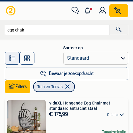
Tuin en Terras
Sorteer op
Alle afstanden…
Bewaar je zoekopdracht
Filters
Tuin en Terras
vidaXL Hangende Egg Chair met
standaard antraciet staal
€ 176,99
Details
Topadvertentie