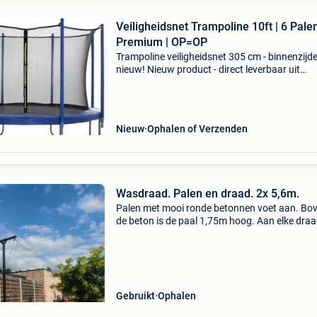
Veiligheidsnet Trampoline 10ft | 6 Palen
Premium | OP=OP
Trampoline veiligheidsnet 305 cm - binnenzijde
nieuw! Nieuw product - direct leverbaar uit
voorraad. - Past op trampolines 305 cm (10 ft
6 bevestigingspalen - netto hoogte: 180 cm -
weerbestend
Nieuw
Ophalen of Verzenden
Wasdraad. Palen en draad. 2x 5,6m.
Palen met mooi ronde betonnen voet aan. Bo
de beton is de paal 1,75m hoog. Aan elke draa
voorzien deze te kunnen aanspannen. Palen zi
niet origineel zwart maar zwart gespoten.
Gebruikt
Ophalen