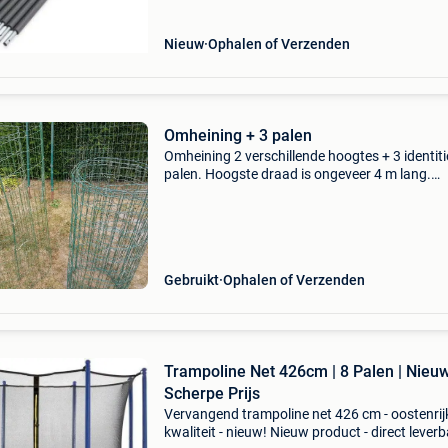
Nieuw
Ophalen of Verzenden
Omheining + 3 palen
Omheining 2 verschillende hoogtes + 3 identit
palen. Hoogste draad is ongeveer 4 m lang.
Laagste draad 3 m. De palen hebben hoogte 
1,7 m. Alles samen voor amper 35 eur.
Gebruikt
Ophalen of Verzenden
Trampoline Net 426cm | 8 Palen | Nieuw
Scherpe Prijs
Vervangend trampoline net 426 cm - oostenrij
kwaliteit - nieuw! Nieuw product - direct lever