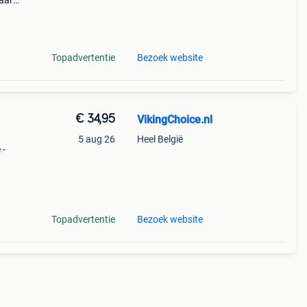
baar
Topadvertentie
Bezoek website
€ 34,95
VikingChoice.nl
5 aug 26
Heel België
 -
m (10
line
Topadvertentie
Bezoek website