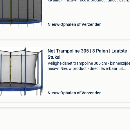
kwaliteit - nieuw! Nieuw product - direct lever
uit voorraad. - Perfect voor trampolines van
300/305/312 cm (diameter) - geschikt voor
trampolines m
Nieuw
Ophalen of Verzenden
Net Trampoline 305 | 8 Palen | Laatste
Stuks!
Veiligheidsnet trampoline 305 cm - binnenzijde
nieuw! Nieuw product - direct leverbaar uit
voorraad. - Trampoline net binnenrand, 305 c
ft) - geschikt voor 8 bevestigingspalen trampo
(excl.
Nieuw
Ophalen of Verzenden