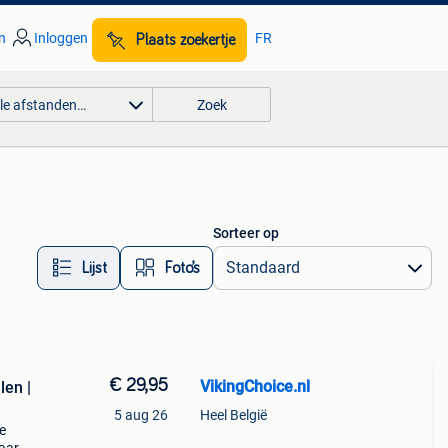
n
Inloggen
FR
Plaats zoekertje
lle afstanden…
Zoek
Sorteer op
Lijst
Foto’s
€ 29,95
VikingChoice.nl
len |
5 aug 26
Heel België
e