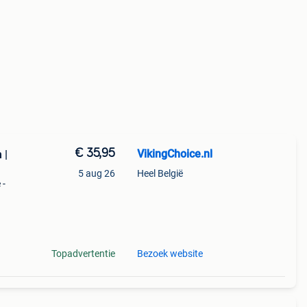
€ 35,95
VikingChoice.nl
 |
5 aug 26
Heel België
 -
) met
Topadvertentie
Bezoek website