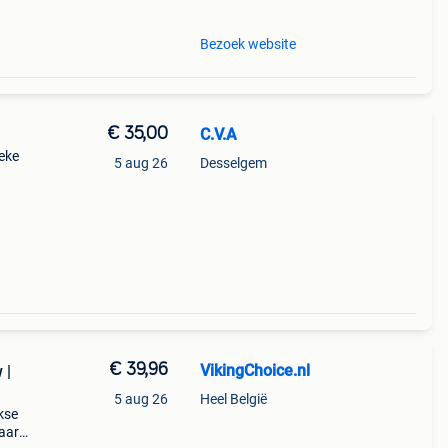
Bezoek website
€ 35,00
C.V.A
ieke
5 aug 26
Desselgem
van
€ 39,96
VikingChoice.nl
 |
5 aug 26
Heel België
kse
baar