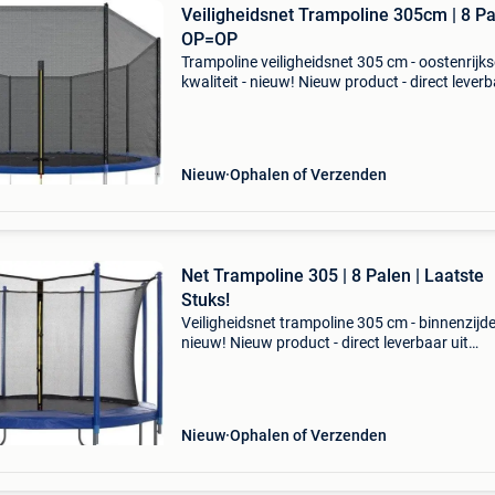
Veiligheidsnet Trampoline 305cm | 8 Pa
OP=OP
Trampoline veiligheidsnet 305 cm - oostenrijks
kwaliteit - nieuw! Nieuw product - direct lever
uit voorraad. - Perfect voor trampolines van
300/305/312 cm (diameter) - geschikt voor
trampolines m
Nieuw
Ophalen of Verzenden
Net Trampoline 305 | 8 Palen | Laatste
Stuks!
Veiligheidsnet trampoline 305 cm - binnenzijde
nieuw! Nieuw product - direct leverbaar uit
voorraad. - Trampoline net binnenrand, 305 c
ft) - geschikt voor 8 bevestigingspalen trampo
(excl.
Nieuw
Ophalen of Verzenden