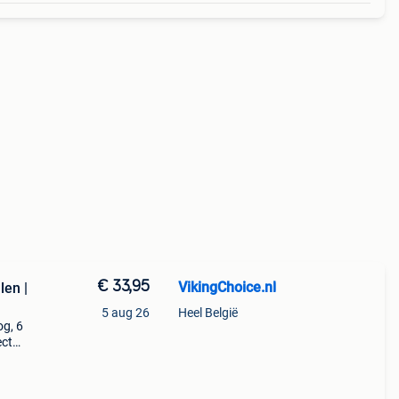
€ 33,95
VikingChoice.nl
len |
5 aug 26
Heel België
og, 6
ect
g aan