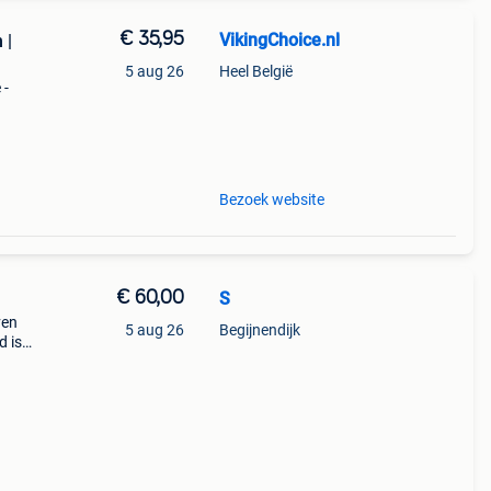
€ 35,95
VikingChoice.nl
 |
5 aug 26
Heel België
 -
) met
Bezoek website
€ 60,00
S
ven
5 aug 26
Begijnendijk
d is
jn