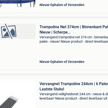
Nieuw
Ophalen of Verzenden
Trampoline Net 374cm | Binnenkant Pal
Nieuw | Scherpe...
Vervangend trampoline net 374 cm - binnenka
palen - nieuw! Nieuw product - direct leverbaar
voorraad. - Past op 374 cm / 12 ft trampoline
(binnenzijde bevestiging) - netto hoogte: 180 
weer
Nieuw
Ophalen of Verzenden
Vervangnet Trampoline 244cm | 6 Palen
Laatste Stuks!
Vervangend veiligheidsnet 244 cm - nieuw & di
leverbaar! Nieuw product - direct leverbaar uit
voorraad. - Voor trampolines van 244 cm dia
- net hoogte: 180 cm - materiaal: duurzaam ny