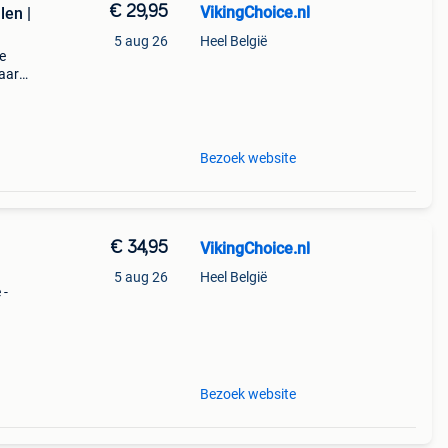
€ 29,95
VikingChoice.nl
len |
5 aug 26
Heel België
e
baar
Bezoek website
€ 34,95
VikingChoice.nl
5 aug 26
Heel België
 -
m (10
line
Bezoek website