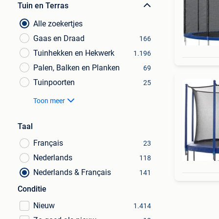
Tuin en Terras
Alle zoekertjes
Gaas en Draad
166
Tuinhekken en Hekwerk
1.196
Palen, Balken en Planken
69
Tuinpoorten
25
Toon meer
Taal
Français
23
Nederlands
118
Nederlands & Français
141
Conditie
Nieuw
1.414