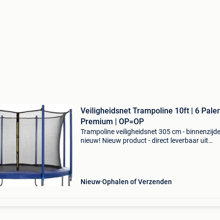
Veiligheidsnet Trampoline 10ft | 6 Palen
Premium | OP=OP
Trampoline veiligheidsnet 305 cm - binnenzijde
nieuw! Nieuw product - direct leverbaar uit
voorraad. - Past op trampolines 305 cm (10 ft
6 bevestigingspalen - netto hoogte: 180 cm -
weerbestend
Nieuw
Ophalen of Verzenden