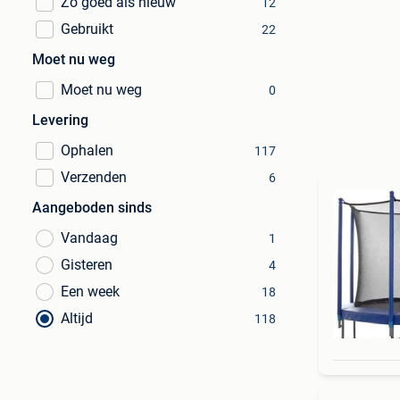
Zo goed als nieuw
12
Gebruikt
22
Moet nu weg
Moet nu weg
0
Levering
Ophalen
117
Verzenden
6
Aangeboden sinds
Vandaag
1
Gisteren
4
Een week
18
Altijd
118