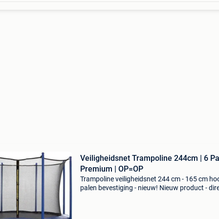
Veiligheidsnet Trampoline 244cm | 6 Pa
Premium | OP=OP
Trampoline veiligheidsnet 244 cm - 165 cm ho
palen bevestiging - nieuw! Nieuw product - dir
leverbaar uit voorraad. - Speciaal voor 244 cm
trampolines - net hoogte: 165 cm - bevestigin
6