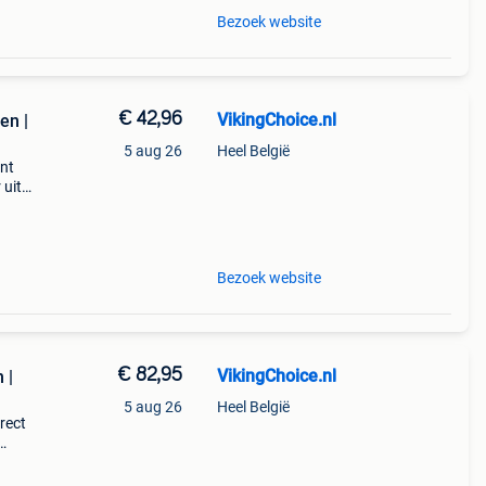
Bezoek website
€ 42,96
VikingChoice.nl
en |
5 aug 26
Heel België
nt
 uit
s
cm -
Bezoek website
€ 82,95
VikingChoice.nl
 |
5 aug 26
Heel België
rect
meter
lon/