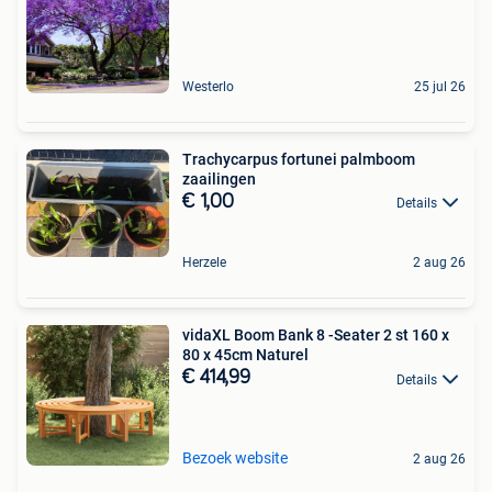
Westerlo
25 jul 26
Trachycarpus fortunei palmboom
zaailingen
€ 1,00
Details
Herzele
2 aug 26
vidaXL Boom Bank 8 -Seater 2 st 160 x
80 x 45cm Naturel
€ 414,99
Details
Bezoek website
2 aug 26