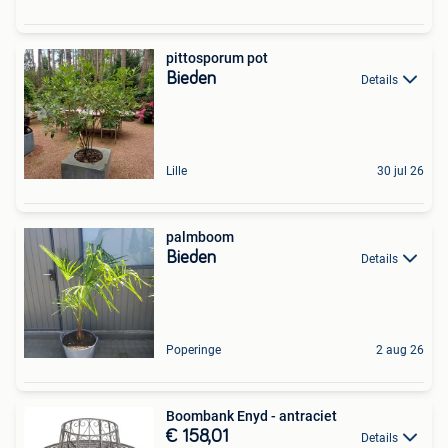
pittosporum pot
Bieden
Details
Lille
30 jul 26
palmboom
Bieden
Details
Poperinge
2 aug 26
Boombank Enyd - antraciet
€ 158,01
Details