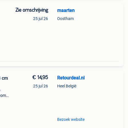
Zie omschrijving
maarten
25 jul 26
Oostham
€ 14,95
Retourdeal.nl
8 cm
25 jul 26
Heel België
e
arom
al on
Bezoek website