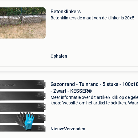
Betonklinkers
Betonklinkers de maat van de klinker is 20x5
Ophalen
Gazonrand - Tuinrand - 5 stuks - 100x1
- Zwart - KESSER®
Meer informatie over dit artikel? Klik op de gel
knop: ‘website’ om het artikel te bekijken. Wa
bestellen bij retourdeal.nl? Voor 15:00 besteld,
volgende werkdag in huis. 1 Jaar garantie op 
Nieuw
Verzenden