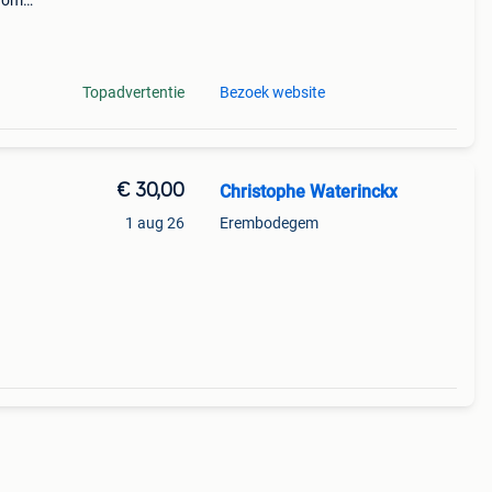
arom
al on
Topadvertentie
Bezoek website
€ 30,00
Christophe Waterinckx
1 aug 26
Erembodegem