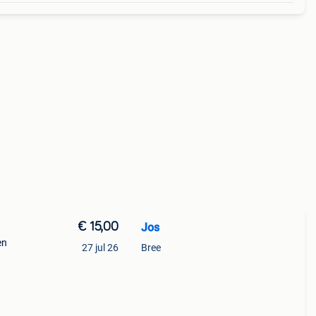
€ 15,00
Jos
en
27 jul 26
Bree