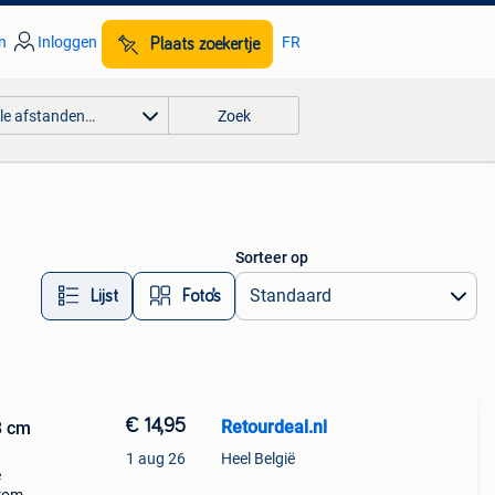
n
Inloggen
FR
Plaats zoekertje
lle afstanden…
Zoek
Sorteer op
Lijst
Foto’s
€ 14,95
Retourdeal.nl
8 cm
1 aug 26
Heel België
e