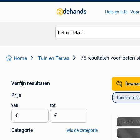
Help en info
Voor
75 resultaten
voor 'beton bi
Home
Tuin en Terras
Verfijn resultaten
Bewaar
Prijs
Tuin en Terr
van
tot
€
€
Categorie
Wis de categorie