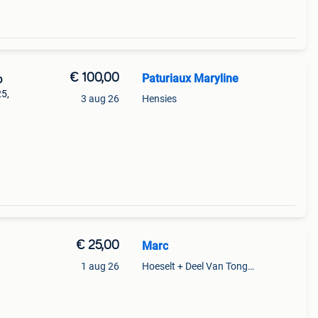
€ 100,00
Paturiaux Maryline
p
25,
3 aug 26
Hensies
€ 25,00
Marc
1 aug 26
Hoeselt + Deel Van Tongeren