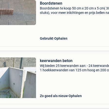
Boordstenen
Boordstenen te koop 50 cm x 20 cm x 5 cm( 3
stuks), voor meer inlichtingen en prijs bellen n
050500707 of 0470455723
Gebruikt
Ophalen
keerwanden beton
Wij bieden 25 keerwanden aan: - 24 keerwand
1 hoekkeerwanden van 125 cm hoog en 200 
lang. Gewicht ongeveer 990 kg/stuk. Deze zijn
zeer goede staat. Kan individueel verkocht wo
Richtpri
Zo goed als nieuw
Ophalen