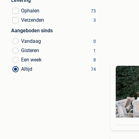
Levering
Ophalen
73
Verzenden
3
Aangeboden sinds
Vandaag
0
Gisteren
1
Een week
8
Altijd
74