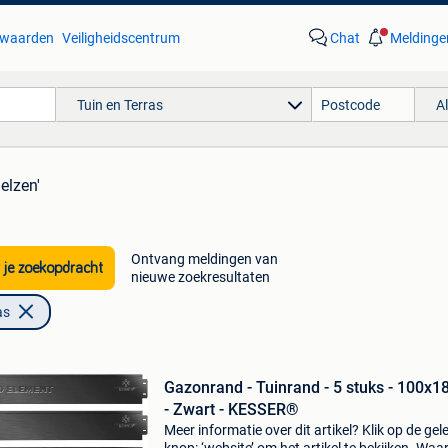
waarden
Veiligheidscentrum
Chat
Meldinge
Tuin en Terras
A
elzen'
Ontvang meldingen van
 je zoekopdracht
nieuwe zoekresultaten
as
Gazonrand - Tuinrand - 5 stuks - 100x1
- Zwart - KESSER®
Meer informatie over dit artikel? Klik op de gel