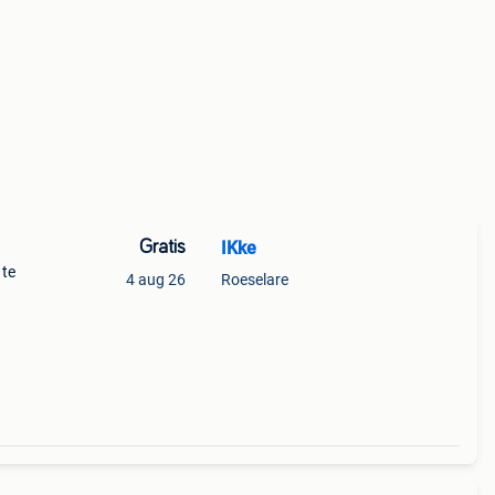
Gratis
IKke
 te
4 aug 26
Roeselare