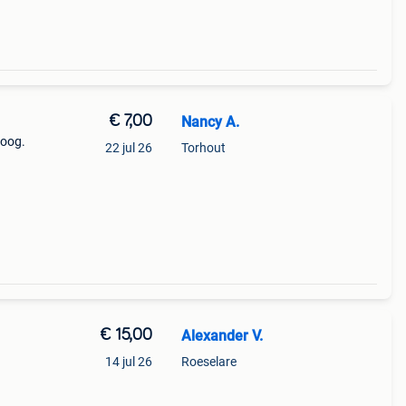
€ 7,00
Nancy A.
hoog.
22 jul 26
Torhout
€ 15,00
Alexander V.
14 jul 26
Roeselare