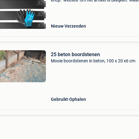
knop: ‘website’ om het artikel te bekijken. Wa
bestellen bij retourdeal.nl? Voor 15:00 besteld,
volgende werkdag in huis. 1 Jaar garantie op 
Nieuw
Verzenden
25 beton boordstenen
Mooie boordstenen in beton, 100 x 20 x6 cm
Gebruikt
Ophalen