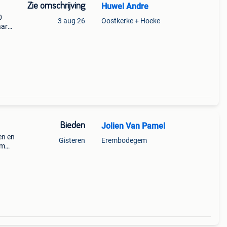
Zie omschrijving
Huwel Andre
0
3 aug 26
Oostkerke + Hoeke
aar
Bieden
Jolien Van Pamel
en en
Gisteren
Erembodegem
cm
 in
rden.