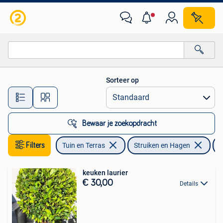
Planten | Struiken en Hagen
Sorteer op
Alle afstanden…
Bewaar je zoekopdracht
Filters
Tuin en Terras
Struiken en Hagen
L
keuken laurier
€ 30,00
Details