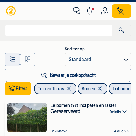
Planten | Bomen
Sorteer op
Alle afstanden…
Bewaar je zoekopdracht
Filters
Tuin en Terras
Bomen
Leiboom
Leibomen (9x) incl palen en raster
Gereserveerd
Details
Bavikhove
4 aug 26