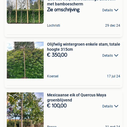
met bamboescherm
Zie omschrijving
Details
Lochristi
29 dec 24
Olijfwilg wintergroen enkele stam, totale
hoogte 315cm
€ 350,00
Details
Koersel
17 jul 24
Mexicaanse eik of Quercus Maya
groenblijvend
€ 100,00
Details
Ronse
31 mrt 24