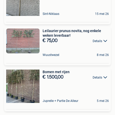
Sint-Niklaas
15 mei 26
Leilaurier prunus novita, nog enkele
weken leverbaar!
€ 75,00
Details
Wuustwezel
8 mei 26
Bomen met rijen
€ 1.500,00
Details
Juprelle + Partie De Alleur
5 mei 26