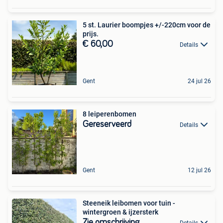
5 st. Laurier boompjes +/-220cm voor de
prijs.
€ 60,00
Details
Gent
24 jul 26
8 leiperenbomen
Gereserveerd
Details
Gent
12 jul 26
Steeneik leibomen voor tuin -
wintergroen & ijzersterk
Zie omschrijving
Details