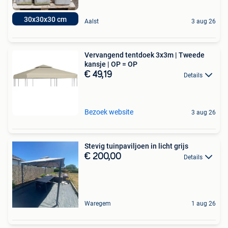
30x30x30 cm
Aalst
3 aug 26
Vervangend tentdoek 3x3m | Tweede
kansje | OP = OP
€ 49,19
Details
Bezoek website
3 aug 26
Stevig tuinpaviljoen in licht grijs
€ 200,00
Details
Waregem
1 aug 26