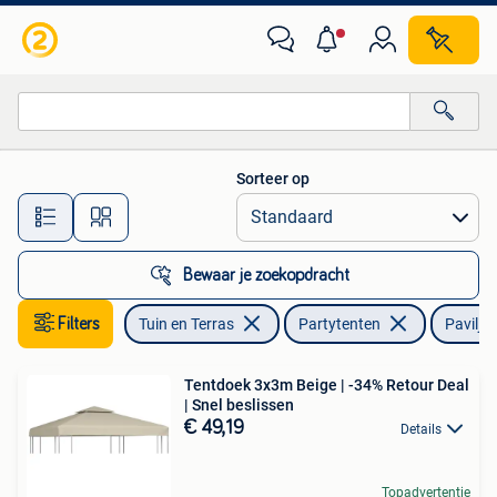
Partytenten
Sorteer op
Alle afstanden…
Bewaar je zoekopdracht
Filters
Tuin en Terras
Partytenten
Paviljo
Tentdoek 3x3m Beige | -34% Retour Deal
| Snel beslissen
€ 49,19
Details
Topadvertentie