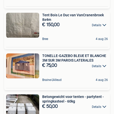
Tent Bois Le Duc van VanCranenbroek
8x4m
€ 150,00
Details
Bree
4 aug 26
TONELLE-GAZEBO BLEUE ET BLANCHE
3M SUR 3M PAROIS LATERALES
€ 75,00
Details
Braine-L'Alleud
4 aug 26
Betongewicht voor tenten - partytent -
springkasteel - 60kg
€ 50,00
Details