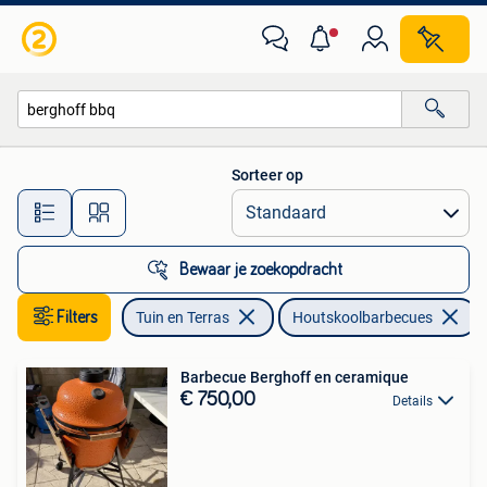
Houtskoolbarbecues
Sorteer op
Alle afstanden…
Bewaar je zoekopdracht
Filters
Tuin en Terras
Houtskoolbarbecues
V
Barbecue Berghoff en ceramique
€ 750,00
Details