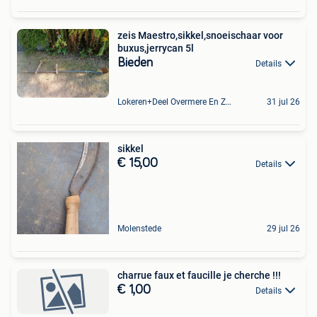
zeis Maestro,sikkel,snoeischaar voor
buxus,jerrycan 5l
Bieden
Details
Lokeren+Deel Overmere En Zele
31 jul 26
sikkel
€ 15,00
Details
Molenstede
29 jul 26
charrue faux et faucille je cherche !!!
€ 1,00
Details