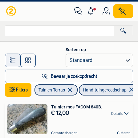
Hand-tuingereedschap
Sorteer op
Alle afstanden…
Bewaar je zoekopdracht
Filters
Tuin en Terras
Hand-tuingereedschap
Tuinier mes FACOM 840B.
€ 12,00
Details
Geraardsbergen
Gisteren