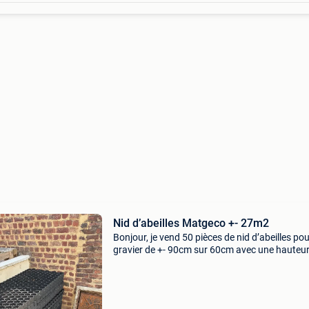
Nid d’abeilles Matgeco +- 27m2
Bonjour, je vend 50 pièces de nid d’abeilles po
gravier de +- 90cm sur 60cm avec une hauteur
4cm. Il y a donc pour +- 27m2 livraison possib