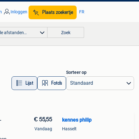
n
Inloggen
FR
Plaats zoekertje
lle afstanden…
Zoek
Sorteer op
Lijst
Foto’s
€ 55,55
kennes philip
-
Vandaag
Hasselt