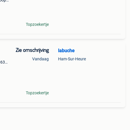
oopt,
en
Topzoekertje
Zie omschrijving
labuche
Vandaag
Ham-Sur-Heure
/63
ement
Topzoekertje