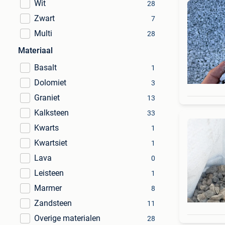
Wit
28
Zwart
7
Multi
28
Materiaal
Basalt
1
Dolomiet
3
Graniet
13
Kalksteen
33
Kwarts
1
Kwartsiet
1
Lava
0
Leisteen
1
Marmer
8
Zandsteen
11
Overige materialen
28