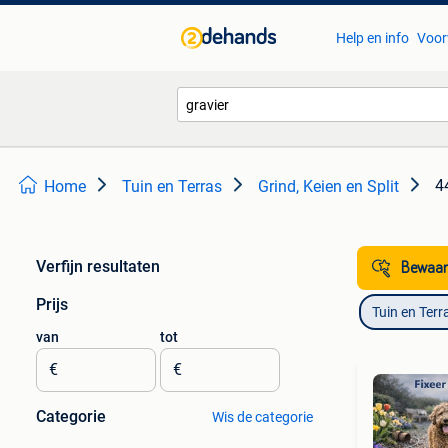
Help en info
Voor
4
Home
Tuin en Terras
Grind, Keien en Split
Verfijn resultaten
Bewaar
Prijs
Tuin en Terr
van
tot
€
€
Categorie
Wis de categorie