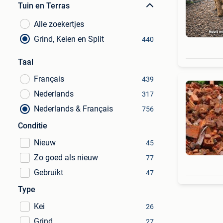
Tuin en Terras
Alle zoekertjes
Grind, Keien en Split
440
Taal
Français
439
Nederlands
317
Nederlands & Français
756
Conditie
Nieuw
45
Zo goed als nieuw
77
Gebruikt
47
Type
Kei
26
Grind
27