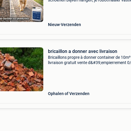
schoenen blijven hangen, je robotmaaier vastl
de steentjes tussen de poten van je hond blijv
hangen? Of dat je voortdurend kiezels moet
borstelen
Nieuw
Verzenden
bricaillon a donner avec livraison
Bricaillons propre à donner container de 10m³
livraison gratuit vente d&#39;empierrement 0
mixte 5€ /tonne. Prix départ (frais de déplac
non compris 0/63 calcaire 17€ /tonne vent
Ophalen of Verzenden