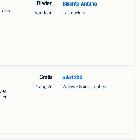
Bieden
Bixente Antuna
 kilos
Vandaag
La Louviere
Gratis
ade1200
1 aug 26
Woluwe-Saint-Lambert
vier
nt en
ravier