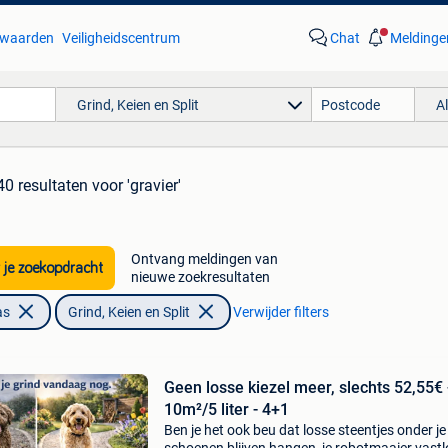
waarden
Veiligheidscentrum
Chat
Meldinge
Grind, Keien en Split
A
40 resultaten
voor 'gravier'
Ontvang meldingen van
 je zoekopdracht
nieuwe zoekresultaten
as
Grind, Keien en Split
Verwijder filters
Geen losse kiezel meer, slechts 52,55€ 
10m²/5 liter - 4+1
Ben je het ook beu dat losse steentjes onder je