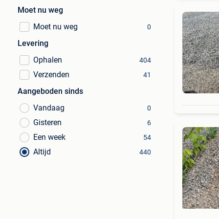
Moet nu weg
Moet nu weg
0
Levering
Ophalen
404
Verzenden
41
Aangeboden sinds
Vandaag
0
Gisteren
6
Een week
54
Altijd
440