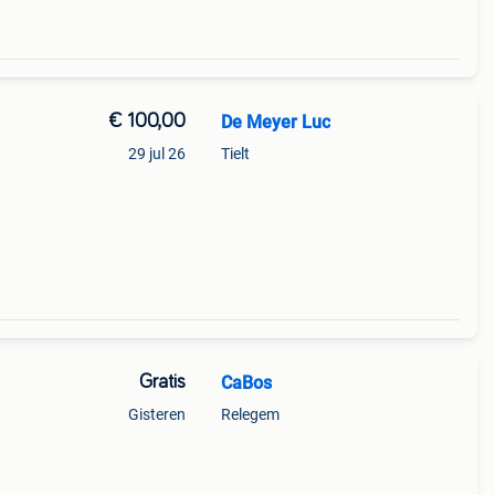
€ 100,00
De Meyer Luc
29 jul 26
Tielt
Gratis
CaBos
Gisteren
Relegem