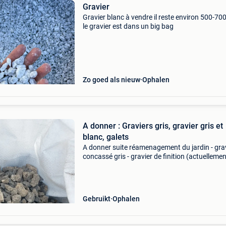
Gravier
Gravier blanc à vendre il reste environ 500-700
le gravier est dans un big bag
Zo goed als nieuw
Ophalen
A donner : Graviers gris, gravier gris et
blanc, galets
A donner suite réamenagement du jardin - gra
concassé gris - gravier de finition (actuelleme
tas, peut être mis en sac pour le transport) - g
gris et blanc (en sac de 10l) - galets de d
Gebruikt
Ophalen