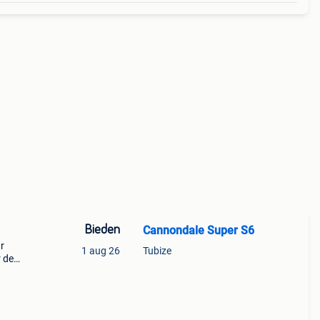
Bieden
Cannondale Super S6
ur
1 aug 26
Tubize
 de
le