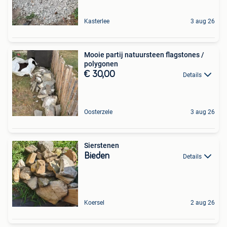
Kasterlee
3 aug 26
Mooie partij natuursteen flagstones /
polygonen
€ 30,00
Details
Oosterzele
3 aug 26
Sierstenen
Bieden
Details
Koersel
2 aug 26