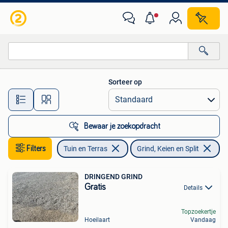
Grind, Keien en Split
Sorteer op
Alle afstanden…
Bewaar je zoekopdracht
Filters
Tuin en Terras
Grind, Keien en Split
DRINGEND GRIND
Gratis
Details
Topzoekertje
Hoeilaart
Vandaag