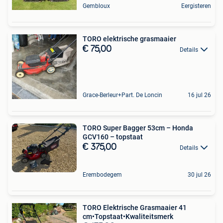
Gembloux
Eergisteren
TORO elektrische grasmaaier
€ 75,00
Details
Grace-Berleur+Part. De Loncin
16 jul 26
TORO Super Bagger 53cm – Honda
GCV160 – topstaat
€ 375,00
Details
Erembodegem
30 jul 26
TORO Elektrische Grasmaaier 41
cm•Topstaat•Kwaliteitsmerk