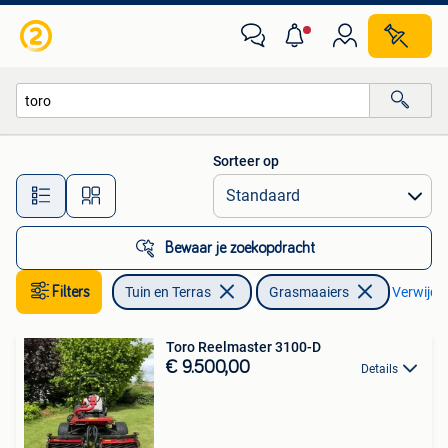
Grasmaaiers
Sorteer op
Alle afstanden…
Bewaar je zoekopdracht
Filters
Tuin en Terras
Grasmaaiers
Verwijder
Toro Reelmaster 3100-D
€ 9.500,00
Details