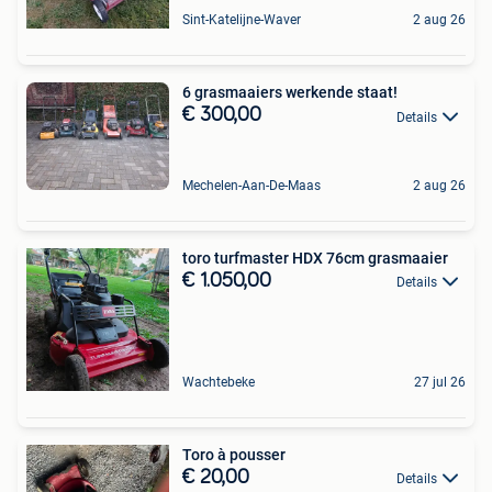
Sint-Katelijne-Waver
2 aug 26
6 grasmaaiers werkende staat!
€ 300,00
Details
Mechelen-Aan-De-Maas
2 aug 26
toro turfmaster HDX 76cm grasmaaier
€ 1.050,00
Details
Wachtebeke
27 jul 26
Toro à pousser
€ 20,00
Details