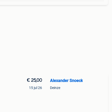
€ 25,00
Alexander Snoeck
15 jul 26
Deinze