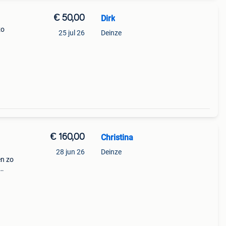
€ 50,00
Dirk
zo
25 jul 26
Deinze
€ 160,00
Christina
28 jun 26
Deinze
en zo
or. ​
keer