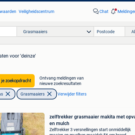
waarden
Veiligheidscentrum
Chat
Meldinge
Grasmaaiers
A
aten
voor 'deinze'
Ontvang meldingen van
 je zoekopdracht
nieuwe zoekresultaten
as
Grasmaaiers
Verwijder filters
zelftrekker grasmaaier makita met opv
en mulch
Zelftrekker 3 versnellingen start onmiddellijk