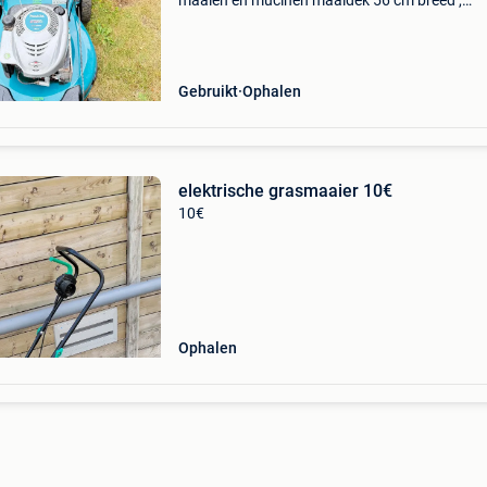
maaien en muclhen maaidek 56 cm breed ,
krachtige motor nieuwprijs was 1100 euro
professionele machine het wordt makkkelijk
maaien met deze krachtige, ze
Gebruikt
Ophalen
elektrische grasmaaier 10€
10€
Ophalen