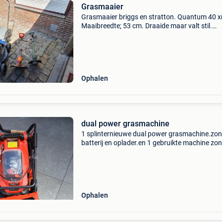
Grasmaaier
Grasmaaier briggs en stratton. Quantum 40 
Maaibreedte; 53 cm. Draaide maar valt stil.
Opvangzak aanwezig. 2 Kantenmaaiers, voor
boorden te trimmen. Alles heeft aandacht nod
Voor opmaak of onder
Ophalen
dual power grasmachine
1 splinternieuwe dual power grasmachine.zo
batterij en oplader.en 1 gebruikte machine zo
oplader en batterij
Ophalen