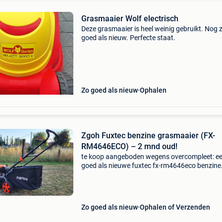
Grasmaaier Wolf electrisch
Deze grasmaaier is heel weinig gebruikt. Nog 
goed als nieuw. Perfecte staat.
Zo goed als nieuw
Ophalen
​Zgoh Fuxtec benzine grasmaaier (FX-
RM4646ECO) – 2 mnd oud!
​te koop aangeboden wegens overcompleet: e
goed als nieuwe fuxtec fx-rm4646eco benzine
grasmaaier met een krachtige t6 146cc ohv-mot
De maaier is pas 2 maanden oud en slechts 3 
gebruikt.
Zo goed als nieuw
Ophalen of Verzenden