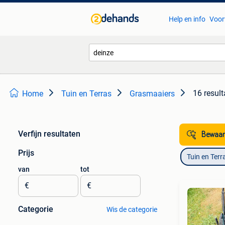
Help en info
Voor
16 result
Home
Tuin en Terras
Grasmaaiers
Verfijn resultaten
Bewaar
Prijs
Tuin en Terr
van
tot
€
€
Categorie
Wis de categorie