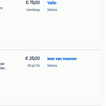
€ 75,00
VaRo
xm.
Vandaag
Deinze
ig.
€ 25,00
leen van meenen
nder
30 jul 26
Deinze
nder