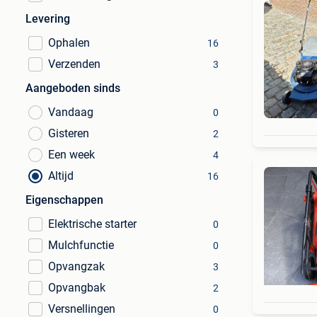
Levering
Ophalen
16
Verzenden
3
Aangeboden sinds
Vandaag
0
Gisteren
2
Een week
4
Altijd
16
Eigenschappen
Elektrische starter
0
Mulchfunctie
0
Opvangzak
3
Opvangbak
2
Versnellingen
0