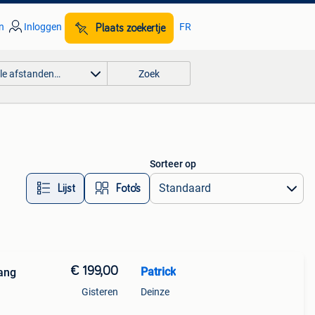
n
Inloggen
FR
Plaats zoekertje
lle afstanden…
Zoek
Sorteer op
Lijst
Foto’s
€ 199,00
Patrick
ang
Gisteren
Deinze