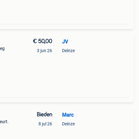
€ 50,00
JV
weg
3 jun 26
Deinze
Bieden
Marc
eurt.
8 jul 26
Deinze