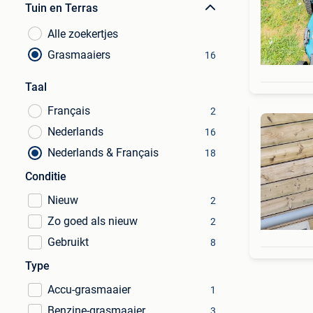
Tuin en Terras
Alle zoekertjes
Grasmaaiers
16
Taal
Français
2
Nederlands
16
Nederlands & Français
18
Conditie
Nieuw
2
Zo goed als nieuw
2
Gebruikt
8
Type
Accu-grasmaaier
1
Benzine-grasmaaier
3