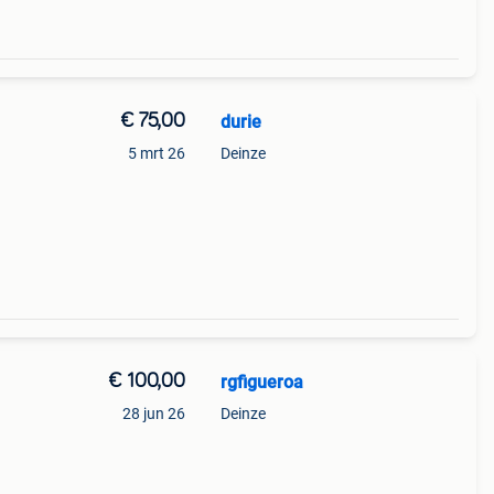
€ 75,00
durie
5 mrt 26
Deinze
€ 100,00
rgfigueroa
28 jun 26
Deinze