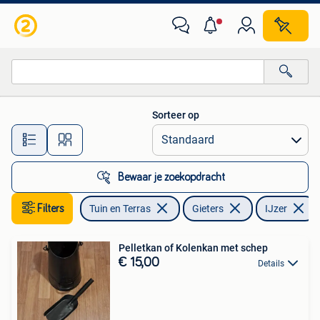
Gieters
Sorteer op
Alle afstanden…
Bewaar je zoekopdracht
Filters
Tuin en Terras
Gieters
IJzer
Pelletkan of Kolenkan met schep
€ 15,00
Details