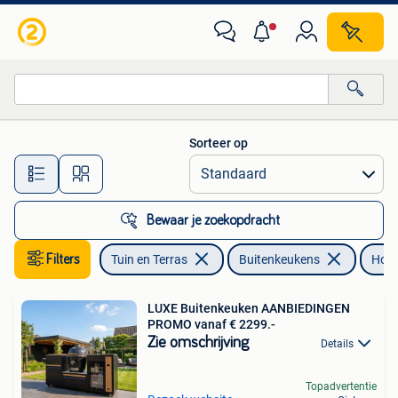
Buitenkeukens
Sorteer op
Alle afstanden…
Bewaar je zoekopdracht
Filters
Tuin en Terras
Buitenkeukens
Hout
LUXE Buitenkeuken AANBIEDINGEN
PROMO vanaf € 2299.-
Zie omschrijving
Details
Topadvertentie