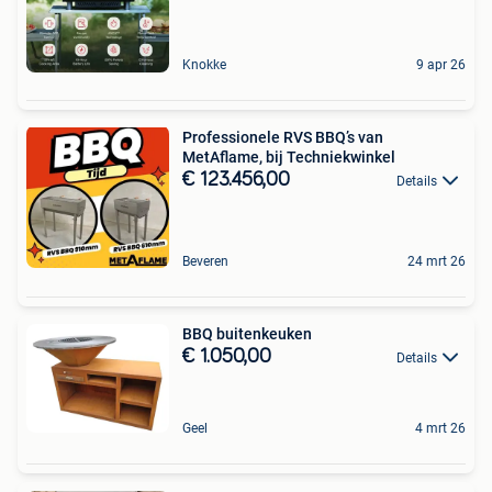
Knokke
9 apr 26
Professionele RVS BBQ’s van
MetAflame, bij Techniekwinkel
€ 123.456,00
Details
Beveren
24 mrt 26
BBQ buitenkeuken
€ 1.050,00
Details
Geel
4 mrt 26