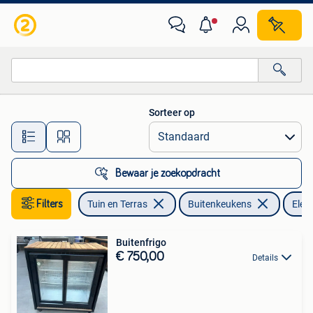
Buitenkeukens
Sorteer op
Alle afstanden…
Bewaar je zoekopdracht
Filters
Tuin en Terras
Buitenkeukens
Elekt
Buitenfrigo
€ 750,00
Details