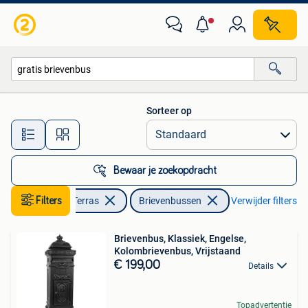
Brievenbussen
Sorteer op
Alle afstanden…
Bewaar je zoekopdracht
Filters
Tuin en Terras
Brievenbussen
Verwijder filters
Brievenbus, Klassiek, Engelse,
Kolombrievenbus, Vrijstaand
€ 199,00
Details
Topadvertentie