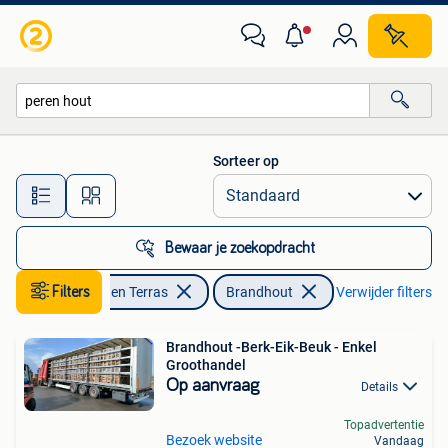
Brandhout
Sorteer op
Alle afstanden…
Bewaar je zoekopdracht
Filters
Tuin en Terras
Brandhout
Verwijder filters
Brandhout -Berk-Eik-Beuk - Enkel
Groothandel
Op aanvraag
Details
Topadvertentie
Bezoek website
Vandaag