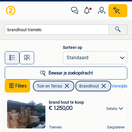
Brandhout
Sorteer op
Alle afstanden…
Bewaar je zoekopdracht
Filters
Tuin en Terras
Brandhout
Verwijder fi
brand hout te koop
€ 1.250,00
Details
Tremelo
Eergisteren