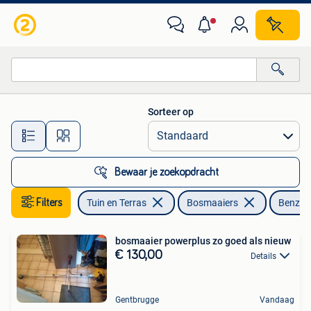
Bosmaaiers
Sorteer op
Alle afstanden…
Bewaar je zoekopdracht
Filters
Tuin en Terras
Bosmaaiers
Benzin
bosmaaier powerplus zo goed als nieuw
€ 130,00
Details
Gentbrugge
Vandaag