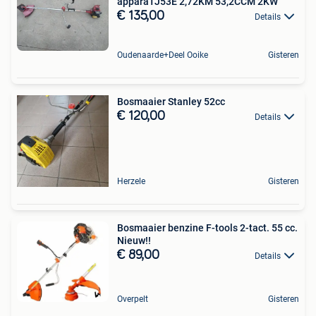
apparaTJ53E 2,72KM 53,2CCM 2KW
€ 135,00
Details
Oudenaarde+Deel Ooike
Gisteren
Bosmaaier Stanley 52cc
€ 120,00
Details
Herzele
Gisteren
Bosmaaier benzine F-tools 2-tact. 55 cc.
Nieuw!!
€ 89,00
Details
Overpelt
Gisteren