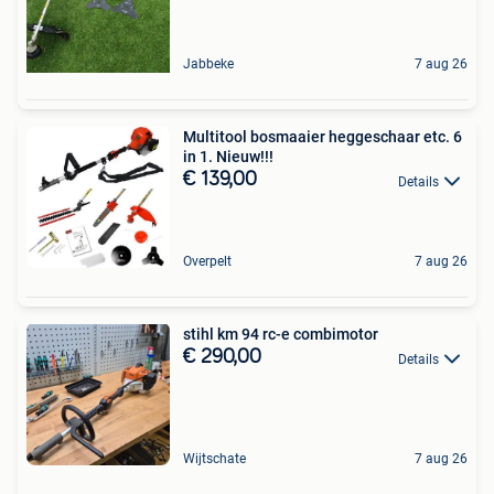
Jabbeke
7 aug 26
Multitool bosmaaier heggeschaar etc. 6
in 1. Nieuw!!!
€ 139,00
Details
Overpelt
7 aug 26
stihl km 94 rc-e combimotor
€ 290,00
Details
Wijtschate
7 aug 26