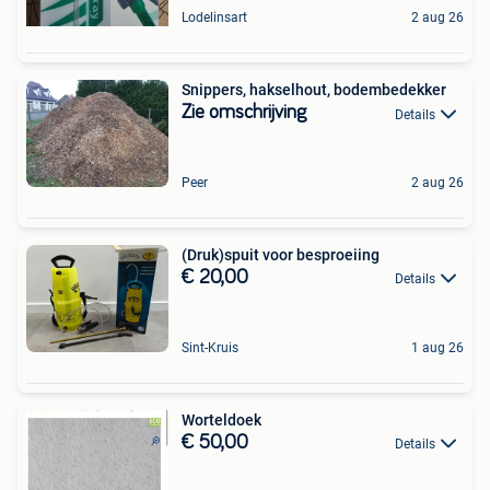
Lodelinsart
2 aug 26
Snippers, hakselhout, bodembedekker
Zie omschrijving
Details
Peer
2 aug 26
(Druk)spuit voor besproeiing
€ 20,00
Details
Sint-Kruis
1 aug 26
Worteldoek
€ 50,00
Details