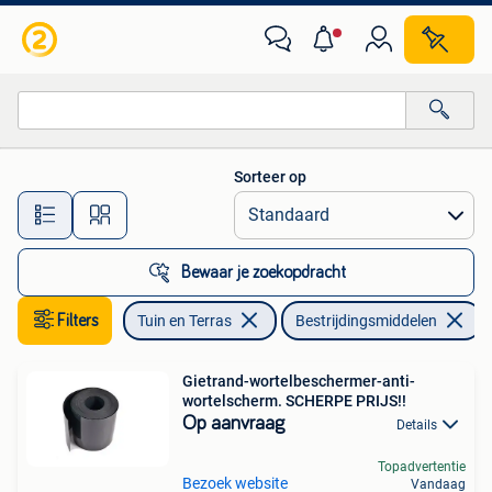
Bestrijdingsmiddelen
Sorteer op
Alle afstanden…
Bewaar je zoekopdracht
Filters
Tuin en Terras
Bestrijdingsmiddelen
Gietrand-wortelbeschermer-anti-
wortelscherm. SCHERPE PRIJS!!
Op aanvraag
Details
Topadvertentie
Bezoek website
Vandaag