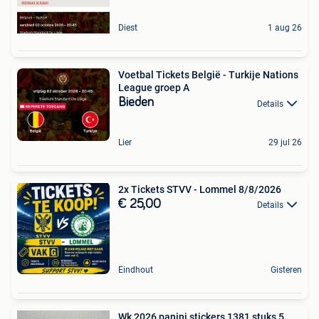
Diest
1 aug 26
Voetbal Tickets België - Turkije Nations
League groep A
Bieden
Details
Lier
29 jul 26
2x Tickets STVV - Lommel 8/8/2026
€ 25,00
Details
Eindhout
Gisteren
Wk 2026 panini stickers 1381 stuks 5